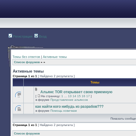
Регистрация
Вход
Темы без ответов
|
Активные темы
Список форумов
»
»
Активные темы
Страница
1
из
1
[ Найдено 2 результата ]
Темы
Альянс TOR открывает свою приемную
Вложения
[
На страницу:
1
…
13
14
15
16
17
]
В
На
в форуме
Представление альянсов
этой
страницу
теме
как найти кого нибудь из разрабов???
нет
в форуме
Помощь новичкам
новых
В
непрочитанных
этой
Показать сообще
сообщений.
теме
нет
Страница
1
из
1
[ Найдено 2 результата ]
новых
непрочитанных
сообщений.
Список форумов