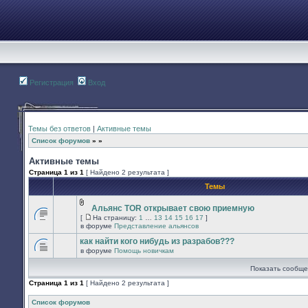
Регистрация
Вход
Темы без ответов
|
Активные темы
Список форумов
»
»
Активные темы
Страница
1
из
1
[ Найдено 2 результата ]
Темы
Альянс TOR открывает свою приемную
Вложения
[
На страницу:
1
…
13
14
15
16
17
]
В
На
в форуме
Представление альянсов
этой
страницу
теме
как найти кого нибудь из разрабов???
нет
в форуме
Помощь новичкам
новых
В
непрочитанных
этой
Показать сообще
сообщений.
теме
нет
Страница
1
из
1
[ Найдено 2 результата ]
новых
непрочитанных
сообщений.
Список форумов