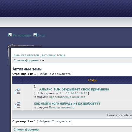
Регистрация
Вход
Темы без ответов
|
Активные темы
Список форумов
»
»
Активные темы
Страница
1
из
1
[ Найдено 2 результата ]
Темы
Альянс TOR открывает свою приемную
Вложения
[
На страницу:
1
…
13
14
15
16
17
]
В
На
в форуме
Представление альянсов
этой
страницу
теме
как найти кого нибудь из разрабов???
нет
в форуме
Помощь новичкам
новых
В
непрочитанных
этой
Показать сообще
сообщений.
теме
нет
Страница
1
из
1
[ Найдено 2 результата ]
новых
непрочитанных
сообщений.
Список форумов