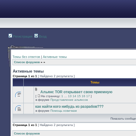
Регистрация
Вход
Темы без ответов
|
Активные темы
Список форумов
»
»
Активные темы
Страница
1
из
1
[ Найдено 2 результата ]
Темы
Альянс TOR открывает свою приемную
Вложения
[
На страницу:
1
…
13
14
15
16
17
]
В
На
в форуме
Представление альянсов
этой
страницу
теме
как найти кого нибудь из разрабов???
нет
в форуме
Помощь новичкам
новых
В
непрочитанных
этой
Показать сообще
сообщений.
теме
нет
Страница
1
из
1
[ Найдено 2 результата ]
новых
непрочитанных
сообщений.
Список форумов