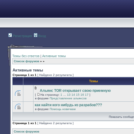
Регистрация
Вход
Темы без ответов
|
Активные темы
Список форумов
»
»
Активные темы
Страница
1
из
1
[ Найдено 2 результата ]
Темы
Альянс TOR открывает свою приемную
Вложения
[
На страницу:
1
…
13
14
15
16
17
]
В
На
в форуме
Представление альянсов
этой
страницу
теме
как найти кого нибудь из разрабов???
нет
в форуме
Помощь новичкам
новых
В
непрочитанных
этой
Показать сообще
сообщений.
теме
нет
Страница
1
из
1
[ Найдено 2 результата ]
новых
непрочитанных
сообщений.
Список форумов