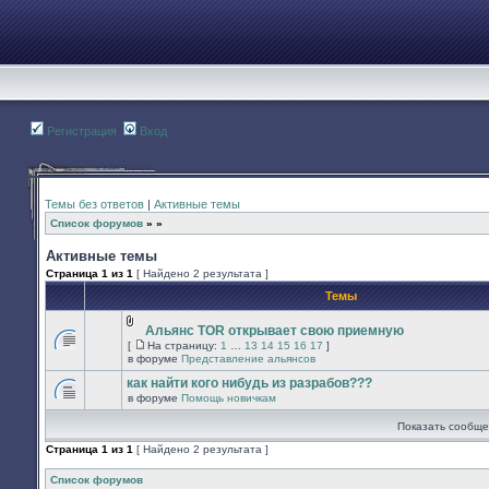
Регистрация
Вход
Темы без ответов
|
Активные темы
Список форумов
»
»
Активные темы
Страница
1
из
1
[ Найдено 2 результата ]
Темы
Альянс TOR открывает свою приемную
Вложения
[
На страницу:
1
…
13
14
15
16
17
]
В
На
в форуме
Представление альянсов
этой
страницу
теме
как найти кого нибудь из разрабов???
нет
в форуме
Помощь новичкам
новых
В
непрочитанных
этой
Показать сообще
сообщений.
теме
нет
Страница
1
из
1
[ Найдено 2 результата ]
новых
непрочитанных
сообщений.
Список форумов