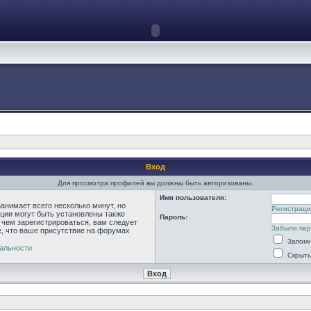
Вход
Для просмотра профилей вы должны быть авторизованы.
Имя пользователя:
анимает всего несколько минут, но
Регистраци
ции могут быть установлены также
Пароль:
 чем зарегистрироваться, вам следует
Забыли па
е, что ваше присутствие на форумах
Запомн
альности
Скрыть