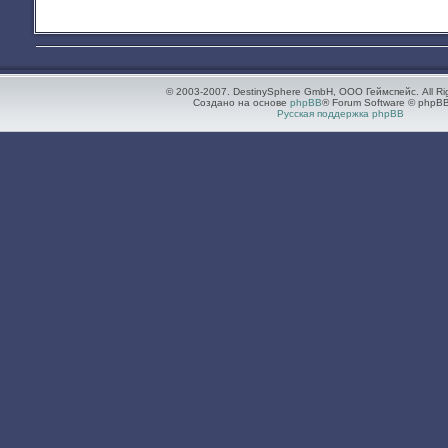
© 2003-2007. DestinySphere GmbH, ООО Геймспейс. All Ri
Создано на основе
phpBB
® Forum Software © phpBB
Русская поддержка phpBB