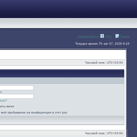
DestinySphere
FAQ
Поиск
Текущее время: Пт авг 07, 2026 8:16
Часовой пояс:
UTC+03:00
я
роль?
ить меня
 моё пребывание на конференции в этот раз
Часовой пояс:
UTC+03:00