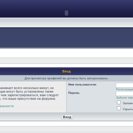
Вход
Для просмотра профилей вы должны быть авторизованы.
Имя пользователя:
анимает всего несколько минут, но
Регистраци
ции могут быть установлены также
Пароль:
 чем зарегистрироваться, вам следует
Забыли па
е, что ваше присутствие на форумах
Запомн
альности
Скрыть