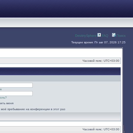
DestinySphere
FAQ
Поиск
Текущее время: Пт авг 07, 2026 17:25
Часовой пояс:
UTC+03:00
я
роль?
ить меня
 моё пребывание на конференции в этот раз
Часовой пояс:
UTC+03:00