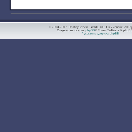
© 2003-2007. DestinySphere GmbH, ООО Геймспейс. All Ri
Создано на основе
phpBB
® Forum Software © phpBB
Русская поддержка phpBB