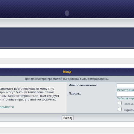
Вход
Для просмотра профилей вы должны быть авторизованы.
Имя пользователя:
анимает всего несколько минут, но
Регистраци
ции могут быть установлены также
Пароль:
 чем зарегистрироваться, вам следует
Забыли па
е, что ваше присутствие на форумах
Запомн
альности
Скрыть