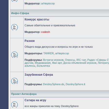
Нет
Модератор:
arhiepiscop
непрочитанных
сообщений
Инфо-Сфера
Конкурс красоты
Самые обаятельные и привлекательные
Нет
Модератор:
codesh
непрочитанных
сообщений
Разное
Общего вида дискуссии и вопросы по игре и не только
Модераторы:
TANKER
,
arhiepiscop
Нет
Подфорумы:
Встречи игроков
,
Опросы
,
IRC-чат
,
Радио <Сферы С
непрочитанных
другом
,
Медиамания
,
Фан-арт
,
Доска объявлений игроков
,
Литерат
сообщений
альянсы
,
Больничка
Зарубежная Сфера
Подфорумы:
DestinySphere.de
,
DestinySphere.lt
Нет
непрочитанных
сообщений
Проект Антисфера
Сатира на игру
все жанры приколов на тему DestinySphere
Нет