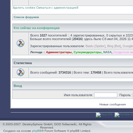
закрыт
Удалить cookies
Связаться с администрацией
Список форумов
Кто сейчас на конференции
Всего
1027
посетителей :: 4 зарегистрированных, 0 скрытых и 1023
Больше всего посетителей (
20416
) здесь было Сб июл 04, 2026 11:
Зарегистрированные пользователи:
Baidu [Spider]
,
Bing [Bot]
,
Google 
Легенда ::
Администраторы
,
Супермодераторы
,
NASA
,
Создатели м
Статистика
Всего сообщений:
3734316
| Всего тем:
170458
| Всего пользовател
Вход
Имя пользователя:
Пароль:
Новые сообщения
© 2003-2007. DestinySphere GmbH, ООО Геймспейс. All Rights
Reserved.
Создано на основе
phpBB
® Forum Software © phpBB Limited.