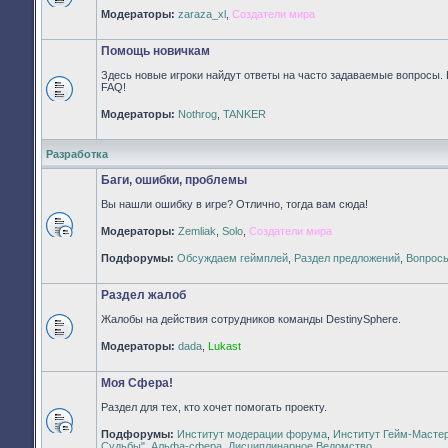
Нет
Модераторы:
zaraza_xl
,
Создатели мира
непрочитанных
сообщений
Помощь новичкам
Здесь новые игроки найдут ответы на часто задаваемые вопросы. 
FAQ!
Нет
Модераторы:
Nothrog
,
TANKER
непрочитанных
сообщений
Разработка
Баги, ошибки, проблемы
Вы нашли ошибку в игре? Отлично, тогда вам сюда!
Модераторы:
Zemliak
,
Solo
,
Создатели мира
Нет
непрочитанных
Подфорумы:
Обсуждаем геймплей
,
Раздел предложений
,
Вопросы
сообщений
Раздел жалоб
Жалобы на действия сотрудников команды DestinySphere.
Нет
Модераторы:
dada
,
Lukast
непрочитанных
сообщений
Моя Сфера!
Раздел для тех, кто хочет помогать проекту.
Подфорумы:
Институт модерации форума
,
Институт Гейм-Масте
Нет
Судьбы"
,
Альфа-сфера
,
Дисциплинарное Ведомство