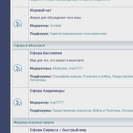
непрочитанных
сообщений
Игровой чат
Форум для обсуждения чата игры
Модератор:
Zemliak
Нет
непрочитанных
Подфорум:
Зарегистрированным пользователям
сообщений
Сфера в вКонтакте
Сфера Кассиопеи
Мир для тех, кто играет в вконтакте
Модераторы:
Moderator
,
Ivan7777
Нет
Подфорумы:
Специфика версии
,
Политика и войны
,
Представлен
непрочитанных
Логовница
сообщений
Сфера Андромеды
Модератор:
Ivan7777
Нет
Подфорумы:
Представление альянсов
,
Война и Политика
,
Логови
непрочитанных
сообщений
Форумы игровых миров
Сфера Сириуса :: быстрый мир