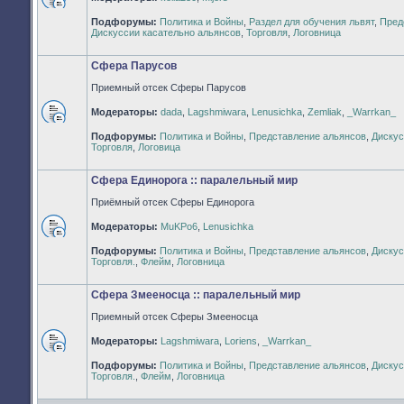
Нет
Подфорумы:
Политика и Войны
,
Раздел для обучения львят
,
Пред
непрочитанных
Дискуссии касательно альянсов
,
Торговля
,
Логовница
сообщений
Сфера Парусов
Приемный отсек Сферы Парусов
Модераторы:
dada
,
Lagshmiwara
,
Lenusichka
,
Zemliak
,
_Warrkan_
Нет
Подфорумы:
Политика и Войны
,
Представление альянсов
,
Дискус
непрочитанных
Торговля
,
Логовица
сообщений
Сфера Единорога :: паралельный мир
Приёмный отсек Сферы Единорога
Модераторы:
MuKPo6
,
Lenusichka
Нет
Подфорумы:
Политика и Войны
,
Представление альянсов
,
Дискус
непрочитанных
Торговля.
,
Флейм
,
Логовница
сообщений
Сфера Змееносца :: паралельный мир
Приемный отсек Сферы Змееносца
Модераторы:
Lagshmiwara
,
Loriens
,
_Warrkan_
Нет
Подфорумы:
Политика и Войны
,
Представление альянсов
,
Дискус
непрочитанных
Торговля.
,
Флейм
,
Логовница
сообщений