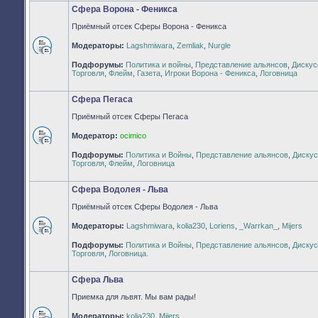
Сфера Ворона - Феникса
Приёмный отсек Сферы Ворона - Феникса
Модераторы:
Lagshmiwara
,
Zemliak
,
Nurgle
Нет
Подфорумы:
Политика и войны
,
Представление альянсов
,
Дискус
непрочитанных
Торговля
,
Флейм
,
Газета
,
Игроки Ворона - Феникса
,
Логовница
сообщений
Сфера Пегаса
Приёмный отсек Сферы Пегаса
Модератор:
ocimico
Нет
Подфорумы:
Политика и Войны
,
Представление альянсов
,
Дискус
непрочитанных
Торговля
,
Флейм
,
Логовница
сообщений
Сфера Водолея - Льва
Приёмный отсек Сферы Водолея - Льва
Модераторы:
Lagshmiwara
,
kolia230
,
Loriens
,
_Warrkan_
,
Mijers
Нет
Подфорумы:
Политика и Войны
,
Представление альянсов
,
Дискус
непрочитанных
Торговля
,
Логовница.
сообщений
Сфера Льва
Приемка для львят. Мы вам рады!
Модераторы:
kolia230
,
Mijers