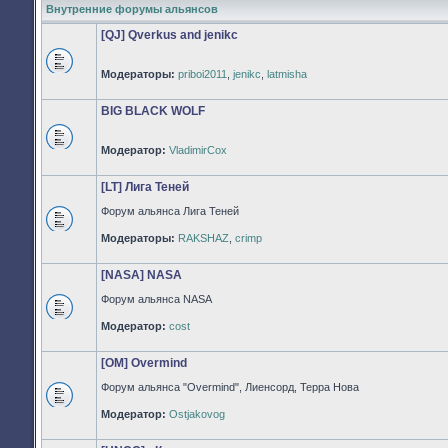
Внутренние форумы альянсов
[QJ] Qverkus and jenikc
Модераторы:
priboi2011
,
jenikc
,
latmisha
Нет
непрочитанных
сообщений
BIG BLACK WOLF
Модератор:
VladimirCox
Нет
непрочитанных
сообщений
[LT] Лига Теней
Форум альянса Лига Теней
Нет
Модераторы:
RAKSHAZ
,
crimp
непрочитанных
сообщений
[NASA] NASA
Форум альянса NASA
Нет
Модератор:
cost
непрочитанных
сообщений
[OM] Overmind
Форум альянса "Overmind", Лиенсорд, Терра Нова
Нет
Модератор:
Ostjakovog
непрочитанных
сообщений