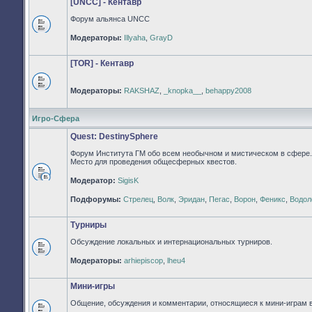
[UNCC] - Кентавр
Форум альянса UNCC
Нет
Модераторы:
Illyaha
,
GrayD
непрочитанных
сообщений
[TOR] - Кентавр
Модераторы:
RAKSHAZ
,
_knopka__
,
behappy2008
Нет
непрочитанных
сообщений
Игро-Сфера
Quest: DestinySphere
Форум Института ГМ обо всем необычном и мистическом в сфере.
Место для проведения общесферных квестов.
Модератор:
SigisK
Нет
непрочитанных
Подфорумы:
Стрелец
,
Волк
,
Эридан
,
Пегас
,
Ворон
,
Феникс
,
Водол
сообщений
Турниры
Обсуждение локальных и интернациональных турниров.
Нет
Модераторы:
arhiepiscop
,
lheu4
непрочитанных
сообщений
Мини-игры
Общение, обсуждения и комментарии, относящиеся к мини-играм 