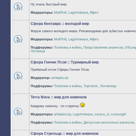
Ну очень быстрый мир.
Нет
Модераторы:
MuKPo6
,
Lagshmiwara
,
Mijers
непрочитанных
сообщений
Сфера Кентавра :: молодой мир
Форум самого молодого мира. Рекомендован для зубастых новичко
Модераторы:
MuKPo6
,
Lagshmiwara
,
Mijers
Нет
Подфорумы:
Политика и войны
,
Представление альянсов
,
Обсужд
непрочитанных
Логовица
сообщений
Сфера Гончих Псов :: Турнирный мир
Приёмный отсек Сферы Гончих Псов.
Модератор:
arhiepiscop
Нет
непрочитанных
Подфорумы:
Политика и войны
,
Торговля.
,
Логовница
сообщений
Terra Nova :: мир для новичков
Каждому новичку - по старичку
Модераторы:
arhiepiscop
,
Lagshmiwara
,
zaraza_xl
,
curiousgirl
Нет
непрочитанных
Подфорумы:
Политика и войны
,
Дискуссии касательно альянсов
,
сообщений
Сфера Стрельца :: мир для новичков