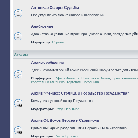
непрочитанных
сообщений
Антипиар Сферы Судьбы
Обсуждение игр любых жанров и направлений.
Нет
непрочитанных
сообщений
Анабиозная
Здесь старые уставшие игроки прощаются с нами, прежде чем уйти
Нет
Модератор:
Стражи
непрочитанных
сообщений
Архивы
Архив сообщений
Здесь находится общий архив сообщений. Форум только для чтени
Подфорумы:
Сфера Феникса
,
Политика и Войны
,
Представление 
Нет
касательно альянсов
,
Торговля
,
Логовница
непрочитанных
сообщений
Архив "Феникс: Столица и Посольство Государства"
Коммуникационный центр Государства
Форум
Модераторы:
Uzzy
,
DeaDMan_
закрыт
Архив ОфДоков Персея и Скорпиона
Временный архив разделов ПиВо Персея и ПиВо Скорпиона.
Форум
Модераторы:
ProTotTip
,
emag