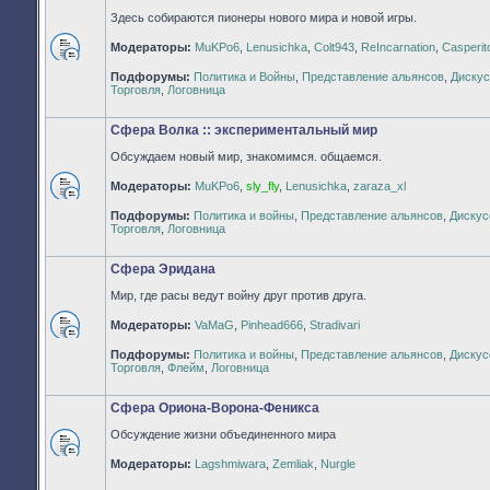
Здесь собираются пионеры нового мира и новой игры.
Модераторы:
MuKPo6
,
Lenusichka
,
Colt943
,
ReIncarnation
,
Casperit
Нет
Подфорумы:
Политика и Войны
,
Представление альянсов
,
Дискус
непрочитанных
Торговля
,
Логовница
сообщений
Сфера Волка :: экспериментальный мир
Обсуждаем новый мир, знакомимся. общаемся.
Модераторы:
MuKPo6
,
sly_fly
,
Lenusichka
,
zaraza_xl
Нет
Подфорумы:
Политика и войны
,
Представление альянсов
,
Дискус
непрочитанных
Торговля
,
Логовница
сообщений
Сфера Эридана
Мир, где расы ведут войну друг против друга.
Модераторы:
VaMaG
,
Pinhead666
,
Stradivari
Нет
Подфорумы:
Политика и войны
,
Представление альянсов
,
Дискус
непрочитанных
Торговля
,
Флейм
,
Логовница
сообщений
Сфера Ориона-Ворона-Феникса
Обсуждение жизни объединенного мира
Нет
Модераторы:
Lagshmiwara
,
Zemliak
,
Nurgle
непрочитанных
сообщений