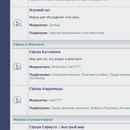
непрочитанных
сообщений
Игровой чат
Форум для обсуждения чата игры
Модератор:
Zemliak
Нет
непрочитанных
Подфорум:
Зарегистрированным пользователям
сообщений
Сфера в вКонтакте
Сфера Кассиопеи
Мир для тех, кто играет в вконтакте
Модераторы:
Moderator
,
Ivan7777
Нет
Подфорумы:
Специфика версии
,
Политика и войны
,
Представлен
непрочитанных
Логовница
сообщений
Сфера Андромеды
Модератор:
Ivan7777
Нет
Подфорумы:
Представление альянсов
,
Война и Политика
,
Логови
непрочитанных
сообщений
Форумы игровых миров
Сфера Сириуса :: быстрый мир