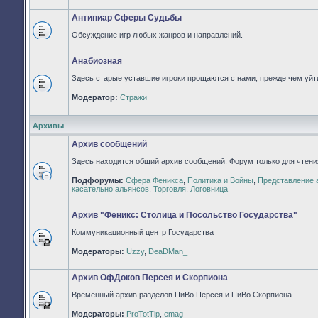
непрочитанных
сообщений
Антипиар Сферы Судьбы
Обсуждение игр любых жанров и направлений.
Нет
непрочитанных
сообщений
Анабиозная
Здесь старые уставшие игроки прощаются с нами, прежде чем уйти
Нет
Модератор:
Стражи
непрочитанных
сообщений
Архивы
Архив сообщений
Здесь находится общий архив сообщений. Форум только для чтени
Подфорумы:
Сфера Феникса
,
Политика и Войны
,
Представление 
Нет
касательно альянсов
,
Торговля
,
Логовница
непрочитанных
сообщений
Архив "Феникс: Столица и Посольство Государства"
Коммуникационный центр Государства
Форум
Модераторы:
Uzzy
,
DeaDMan_
закрыт
Архив ОфДоков Персея и Скорпиона
Временный архив разделов ПиВо Персея и ПиВо Скорпиона.
Форум
Модераторы:
ProTotTip
,
emag