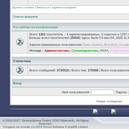
закрыт
Удалить cookies
Связаться с администрацией
Список форумов
Кто сейчас на конференции
Всего
1301
посетитель :: 4 зарегистрированных, 0 скрытых и 1297 
Больше всего посетителей (
20416
) здесь было Сб июл 04, 2026 11:
Зарегистрированные пользователи:
Baidu [Spider]
,
Bing [Bot]
,
Google 
Легенда ::
Администраторы
,
Супермодераторы
,
NASA
,
Создатели м
Статистика
Всего сообщений:
3734316
| Всего тем:
170458
| Всего пользовател
Вход
Имя пользователя:
Пароль:
Новые сообщения
© 2003-2007. DestinySphere GmbH, ООО Геймспейс. All Rights
Reserved.
Создано на основе
phpBB
® Forum Software © phpBB Limited.