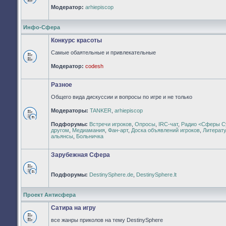
Нет
Модератор:
arhiepiscop
непрочитанных
сообщений
Инфо-Сфера
Конкурс красоты
Самые обаятельные и привлекательные
Нет
Модератор:
codesh
непрочитанных
сообщений
Разное
Общего вида дискуссии и вопросы по игре и не только
Модераторы:
TANKER
,
arhiepiscop
Нет
Подфорумы:
Встречи игроков
,
Опросы
,
IRC-чат
,
Радио <Сферы С
непрочитанных
другом
,
Медиамания
,
Фан-арт
,
Доска объявлений игроков
,
Литерат
сообщений
альянсы
,
Больничка
Зарубежная Сфера
Подфорумы:
DestinySphere.de
,
DestinySphere.lt
Нет
непрочитанных
сообщений
Проект Антисфера
Сатира на игру
все жанры приколов на тему DestinySphere
Нет