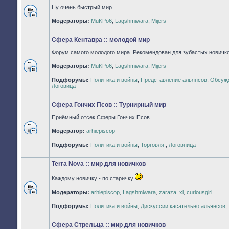
Ну очень быстрый мир.
Нет
Модераторы:
MuKPo6
,
Lagshmiwara
,
Mijers
непрочитанных
сообщений
Сфера Кентавра :: молодой мир
Форум самого молодого мира. Рекомендован для зубастых новичко
Модераторы:
MuKPo6
,
Lagshmiwara
,
Mijers
Нет
Подфорумы:
Политика и войны
,
Представление альянсов
,
Обсужд
непрочитанных
Логовица
сообщений
Сфера Гончих Псов :: Турнирный мир
Приёмный отсек Сферы Гончих Псов.
Модератор:
arhiepiscop
Нет
непрочитанных
Подфорумы:
Политика и войны
,
Торговля.
,
Логовница
сообщений
Terra Nova :: мир для новичков
Каждому новичку - по старичку
Модераторы:
arhiepiscop
,
Lagshmiwara
,
zaraza_xl
,
curiousgirl
Нет
непрочитанных
Подфорумы:
Политика и войны
,
Дискуссии касательно альянсов
,
сообщений
Сфера Стрельца :: мир для новичков