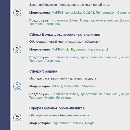
Здесь собираются пионеры нового мира и новой игры.
Модераторы:
MuKPo6
,
Lenusichka
,
Colt943
,
ReIncarnation
,
Casperit
Нет
Подфорумы:
Политика и Войны
,
Представление альянсов
,
Дискус
непрочитанных
Торговля
,
Логовница
сообщений
Сфера Волка :: экспериментальный мир
Обсуждаем новый мир, знакомимся. общаемся.
Модераторы:
MuKPo6
,
sly_fly
,
Lenusichka
,
zaraza_xl
Нет
Подфорумы:
Политика и войны
,
Представление альянсов
,
Дискус
непрочитанных
Торговля
,
Логовница
сообщений
Сфера Эридана
Мир, где расы ведут войну друг против друга.
Модераторы:
VaMaG
,
Pinhead666
,
Stradivari
Нет
Подфорумы:
Политика и войны
,
Представление альянсов
,
Дискус
непрочитанных
Торговля
,
Флейм
,
Логовница
сообщений
Сфера Ориона-Ворона-Феникса
Обсуждение жизни объединенного мира
Нет
Модераторы:
Lagshmiwara
,
Zemliak
,
Nurgle
непрочитанных
сообщений