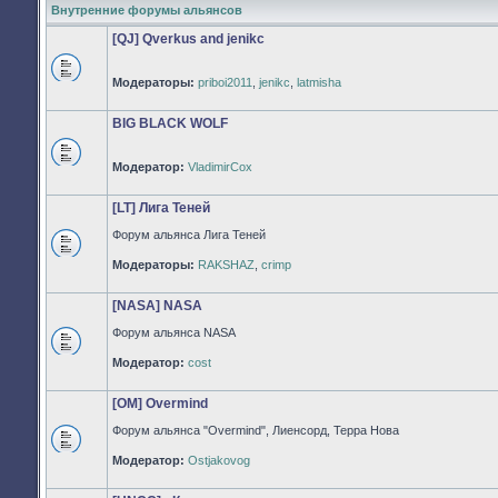
Внутренние форумы альянсов
[QJ] Qverkus and jenikc
Модераторы:
priboi2011
,
jenikc
,
latmisha
Нет
непрочитанных
сообщений
BIG BLACK WOLF
Модератор:
VladimirCox
Нет
непрочитанных
сообщений
[LT] Лига Теней
Форум альянса Лига Теней
Нет
Модераторы:
RAKSHAZ
,
crimp
непрочитанных
сообщений
[NASA] NASA
Форум альянса NASA
Нет
Модератор:
cost
непрочитанных
сообщений
[OM] Overmind
Форум альянса "Overmind", Лиенсорд, Терра Нова
Нет
Модератор:
Ostjakovog
непрочитанных
сообщений