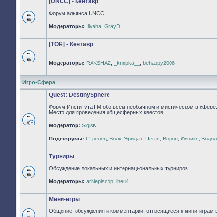
[UNCC] - Кентавр
Форум альянса UNCC
Нет
Модераторы:
Illyaha
,
GrayD
непрочитанных
сообщений
[TOR] - Кентавр
Модераторы:
RAKSHAZ
,
_knopka__
,
behappy2008
Нет
непрочитанных
сообщений
Игро-Сфера
Quest: DestinySphere
Форум Института ГМ обо всем необычном и мистическом в сфере.
Место для проведения общесферных квестов.
Модератор:
SigisK
Нет
непрочитанных
Подфорумы:
Стрелец
,
Волк
,
Эридан
,
Пегас
,
Ворон
,
Феникс
,
Водол
сообщений
Турниры
Обсуждение локальных и интернациональных турниров.
Нет
Модераторы:
arhiepiscop
,
lheu4
непрочитанных
сообщений
Мини-игры
Общение, обсуждения и комментарии, относящиеся к мини-играм 