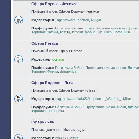
Сфера Ворона - Феникса
Приёмный отсек Сферы Ворона - Феникса
Модераторы:
Lagshmiwara
,
Zemliak
,
Nurgle
Нет
Подфорумы:
Политика и войны
,
Представление альянсов
,
Дискус
непрочитанных
Торговля
,
Флейм
,
Газета
,
Игроки Ворона - Феникса
,
Логовница
сообщений
Сфера Пегаса
Приёмный отсек Сферы Пегаса
Модератор:
ocimico
Нет
Подфорумы:
Политика и Войны
,
Представление альянсов
,
Дискус
непрочитанных
Торговля
,
Флейм
,
Логовница
сообщений
Сфера Водолея - Льва
Приёмный отсек Сферы Водолея - Льва
Модераторы:
Lagshmiwara
,
kolia230
,
Loriens
,
_Warrkan_
,
Mijers
Нет
Подфорумы:
Политика и Войны
,
Представление альянсов
,
Дискус
непрочитанных
Торговля
,
Логовница.
сообщений
Сфера Льва
Приемка для львят. Мы вам рады!
Модераторы:
kolia230
,
Mijers