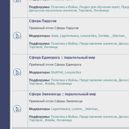
Нет
Подфорумы:
Политика и Войны
,
Раздел для обучения львят
,
Пред
непрочитанных
Дискуссии касательно альянсов
,
Торговля
,
Логовница
сообщений
Сфера Парусов
Приемный отсек Сферы Парусов
Модераторы:
dada
,
Lagshmiwara
,
Lenusichka
,
Zemliak
,
_Warrkan_
Нет
Подфорумы:
Политика и Войны
,
Представление альянсов
,
Дискус
непрочитанных
Торговля
,
Логовица
сообщений
Сфера Единорога :: паралельный мир
Приёмный отсек Сферы Единорога
Модераторы:
MuKPo6
,
Lenusichka
Нет
Подфорумы:
Политика и Войны
,
Представление альянсов
,
Дискус
непрочитанных
Торговля.
,
Флейм
,
Логовница
сообщений
Сфера Змееносца :: паралельный мир
Приемный отсек Сферы Змееносца
Модераторы:
Lagshmiwara
,
Loriens
,
_Warrkan_
Нет
Подфорумы:
Политика и Войны
,
Представление альянсов
,
Дискус
непрочитанных
Торговля.
,
Флейм
,
Логовница
сообщений