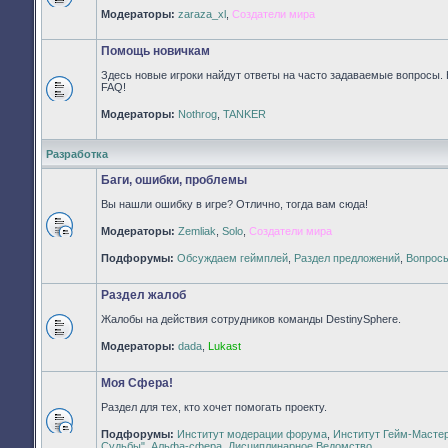
Нет
Модераторы:
zaraza_xl
,
Создатели мира
непрочитанных
сообщений
Помощь новичкам
Здесь новые игроки найдут ответы на часто задаваемые вопросы. 
FAQ!
Нет
Модераторы:
Nothrog
,
TANKER
непрочитанных
сообщений
Разработка
Баги, ошибки, проблемы
Вы нашли ошибку в игре? Отлично, тогда вам сюда!
Модераторы:
Zemliak
,
Solo
,
Создатели мира
Нет
непрочитанных
Подфорумы:
Обсуждаем геймплей
,
Раздел предложений
,
Вопросы
сообщений
Раздел жалоб
Жалобы на действия сотрудников команды DestinySphere.
Нет
Модераторы:
dada
,
Lukast
непрочитанных
сообщений
Моя Сфера!
Раздел для тех, кто хочет помогать проекту.
Подфорумы:
Институт модерации форума
,
Институт Гейм-Масте
Нет
Судьбы"
,
Альфа-сфера
,
Дисциплинарное Ведомство