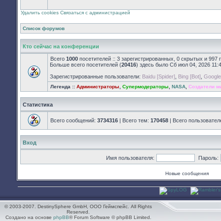
закрыт
Удалить cookies
Связаться с администрацией
Список форумов
Кто сейчас на конференции
Всего
1000
посетителей :: 3 зарегистрированных, 0 скрытых и 997 
Больше всего посетителей (
20416
) здесь было Сб июл 04, 2026 11:
Зарегистрированные пользователи:
Baidu [Spider]
,
Bing [Bot]
,
Google 
Легенда ::
Администраторы
,
Супермодераторы
,
NASA
,
Создатели м
Статистика
Всего сообщений:
3734316
| Всего тем:
170458
| Всего пользовател
Вход
Имя пользователя:
Пароль:
Новые сообщения
© 2003-2007. DestinySphere GmbH, ООО Геймспейс. All Rights
Reserved.
Создано на основе
phpBB
® Forum Software © phpBB Limited.