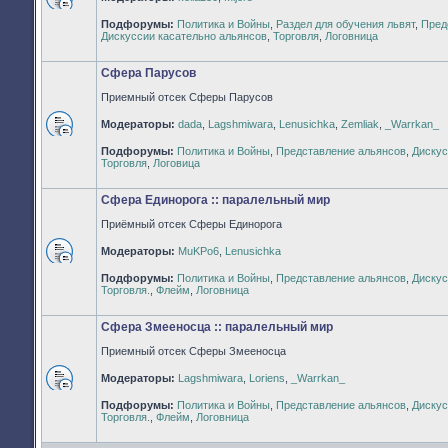
Нет
Подфорумы:
Политика и Войны
,
Раздел для обучения львят
,
Пред
непрочитанных
Дискуссии касательно альянсов
,
Торговля
,
Логовница
сообщений
Сфера Парусов
Приемный отсек Сферы Парусов
Модераторы:
dada
,
Lagshmiwara
,
Lenusichka
,
Zemliak
,
_Warrkan_
Нет
Подфорумы:
Политика и Войны
,
Представление альянсов
,
Дискус
непрочитанных
Торговля
,
Логовица
сообщений
Сфера Единорога :: паралельный мир
Приёмный отсек Сферы Единорога
Модераторы:
MuKPo6
,
Lenusichka
Нет
Подфорумы:
Политика и Войны
,
Представление альянсов
,
Дискус
непрочитанных
Торговля.
,
Флейм
,
Логовница
сообщений
Сфера Змееносца :: паралельный мир
Приемный отсек Сферы Змееносца
Модераторы:
Lagshmiwara
,
Loriens
,
_Warrkan_
Нет
Подфорумы:
Политика и Войны
,
Представление альянсов
,
Дискус
непрочитанных
Торговля.
,
Флейм
,
Логовница
сообщений