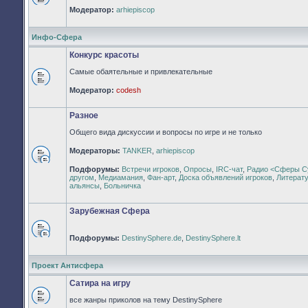
Нет
Модератор:
arhiepiscop
непрочитанных
сообщений
Инфо-Сфера
Конкурс красоты
Самые обаятельные и привлекательные
Нет
Модератор:
codesh
непрочитанных
сообщений
Разное
Общего вида дискуссии и вопросы по игре и не только
Модераторы:
TANKER
,
arhiepiscop
Нет
Подфорумы:
Встречи игроков
,
Опросы
,
IRC-чат
,
Радио <Сферы С
непрочитанных
другом
,
Медиамания
,
Фан-арт
,
Доска объявлений игроков
,
Литерат
сообщений
альянсы
,
Больничка
Зарубежная Сфера
Подфорумы:
DestinySphere.de
,
DestinySphere.lt
Нет
непрочитанных
сообщений
Проект Антисфера
Сатира на игру
все жанры приколов на тему DestinySphere
Нет