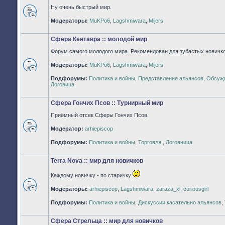
Ну очень быстрый мир.
Нет
Модераторы:
MuKPo6
,
Lagshmiwara
,
Mijers
непрочитанных
сообщений
Сфера Кентавра :: молодой мир
Форум самого молодого мира. Рекомендован для зубастых новичко
Модераторы:
MuKPo6
,
Lagshmiwara
,
Mijers
Нет
Подфорумы:
Политика и войны
,
Представление альянсов
,
Обсужд
непрочитанных
Логовица
сообщений
Сфера Гончих Псов :: Турнирный мир
Приёмный отсек Сферы Гончих Псов.
Модератор:
arhiepiscop
Нет
непрочитанных
Подфорумы:
Политика и войны
,
Торговля.
,
Логовница
сообщений
Terra Nova :: мир для новичков
Каждому новичку - по старичку
Модераторы:
arhiepiscop
,
Lagshmiwara
,
zaraza_xl
,
curiousgirl
Нет
непрочитанных
Подфорумы:
Политика и войны
,
Дискуссии касательно альянсов
,
сообщений
Сфера Стрельца :: мир для новичков