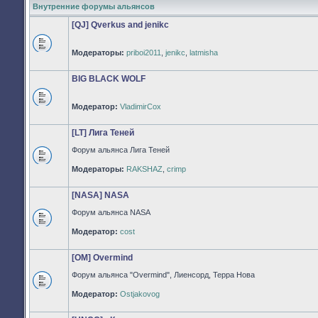
Внутренние форумы альянсов
[QJ] Qverkus and jenikc
Модераторы:
priboi2011
,
jenikc
,
latmisha
Нет
непрочитанных
сообщений
BIG BLACK WOLF
Модератор:
VladimirCox
Нет
непрочитанных
сообщений
[LT] Лига Теней
Форум альянса Лига Теней
Нет
Модераторы:
RAKSHAZ
,
crimp
непрочитанных
сообщений
[NASA] NASA
Форум альянса NASA
Нет
Модератор:
cost
непрочитанных
сообщений
[OM] Overmind
Форум альянса "Overmind", Лиенсорд, Терра Нова
Нет
Модератор:
Ostjakovog
непрочитанных
сообщений