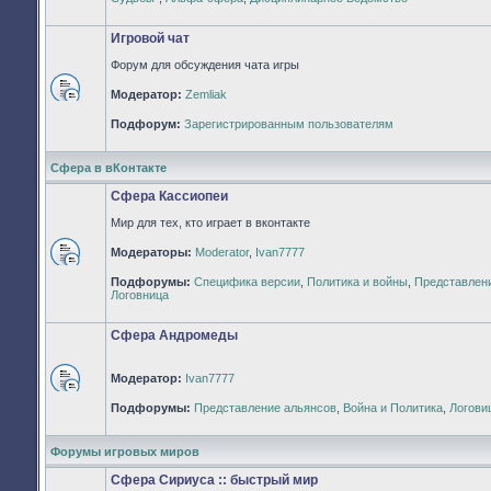
непрочитанных
сообщений
Игровой чат
Форум для обсуждения чата игры
Модератор:
Zemliak
Нет
непрочитанных
Подфорум:
Зарегистрированным пользователям
сообщений
Сфера в вКонтакте
Сфера Кассиопеи
Мир для тех, кто играет в вконтакте
Модераторы:
Moderator
,
Ivan7777
Нет
Подфорумы:
Специфика версии
,
Политика и войны
,
Представлен
непрочитанных
Логовница
сообщений
Сфера Андромеды
Модератор:
Ivan7777
Нет
Подфорумы:
Представление альянсов
,
Война и Политика
,
Логови
непрочитанных
сообщений
Форумы игровых миров
Сфера Сириуса :: быстрый мир