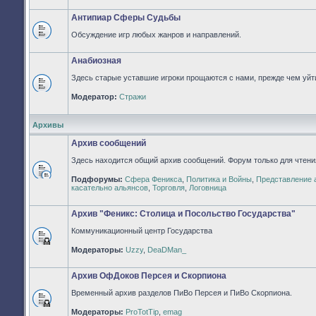
непрочитанных
сообщений
Антипиар Сферы Судьбы
Обсуждение игр любых жанров и направлений.
Нет
непрочитанных
сообщений
Анабиозная
Здесь старые уставшие игроки прощаются с нами, прежде чем уйти
Нет
Модератор:
Стражи
непрочитанных
сообщений
Архивы
Архив сообщений
Здесь находится общий архив сообщений. Форум только для чтени
Подфорумы:
Сфера Феникса
,
Политика и Войны
,
Представление 
Нет
касательно альянсов
,
Торговля
,
Логовница
непрочитанных
сообщений
Архив "Феникс: Столица и Посольство Государства"
Коммуникационный центр Государства
Форум
Модераторы:
Uzzy
,
DeaDMan_
закрыт
Архив ОфДоков Персея и Скорпиона
Временный архив разделов ПиВо Персея и ПиВо Скорпиона.
Форум
Модераторы:
ProTotTip
,
emag