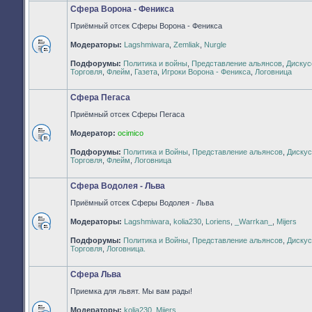
Сфера Ворона - Феникса
Приёмный отсек Сферы Ворона - Феникса
Модераторы:
Lagshmiwara
,
Zemliak
,
Nurgle
Нет
Подфорумы:
Политика и войны
,
Представление альянсов
,
Дискус
непрочитанных
Торговля
,
Флейм
,
Газета
,
Игроки Ворона - Феникса
,
Логовница
сообщений
Сфера Пегаса
Приёмный отсек Сферы Пегаса
Модератор:
ocimico
Нет
Подфорумы:
Политика и Войны
,
Представление альянсов
,
Дискус
непрочитанных
Торговля
,
Флейм
,
Логовница
сообщений
Сфера Водолея - Льва
Приёмный отсек Сферы Водолея - Льва
Модераторы:
Lagshmiwara
,
kolia230
,
Loriens
,
_Warrkan_
,
Mijers
Нет
Подфорумы:
Политика и Войны
,
Представление альянсов
,
Дискус
непрочитанных
Торговля
,
Логовница.
сообщений
Сфера Льва
Приемка для львят. Мы вам рады!
Модераторы:
kolia230
,
Mijers