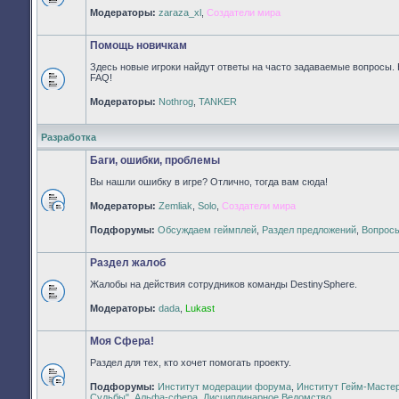
Нет
Модераторы:
zaraza_xl
,
Создатели мира
непрочитанных
сообщений
Помощь новичкам
Здесь новые игроки найдут ответы на часто задаваемые вопросы. 
FAQ!
Нет
Модераторы:
Nothrog
,
TANKER
непрочитанных
сообщений
Разработка
Баги, ошибки, проблемы
Вы нашли ошибку в игре? Отлично, тогда вам сюда!
Модераторы:
Zemliak
,
Solo
,
Создатели мира
Нет
непрочитанных
Подфорумы:
Обсуждаем геймплей
,
Раздел предложений
,
Вопросы
сообщений
Раздел жалоб
Жалобы на действия сотрудников команды DestinySphere.
Нет
Модераторы:
dada
,
Lukast
непрочитанных
сообщений
Моя Сфера!
Раздел для тех, кто хочет помогать проекту.
Подфорумы:
Институт модерации форума
,
Институт Гейм-Масте
Нет
Судьбы"
,
Альфа-сфера
,
Дисциплинарное Ведомство