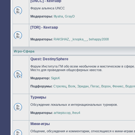
[UNCC] - Кентавр
Форум альянса UNCC
Нет
Модераторы:
Illyaha
,
GrayD
непрочитанных
сообщений
[TOR] - Кентавр
Модераторы:
RAKSHAZ
,
_knopka__
,
behappy2008
Нет
непрочитанных
сообщений
Игро-Сфера
Quest: DestinySphere
Форум Института ГМ обо всем необычном и мистическом в сфере.
Место для проведения общесферных квестов.
Модератор:
SigisK
Нет
непрочитанных
Подфорумы:
Стрелец
,
Волк
,
Эридан
,
Пегас
,
Ворон
,
Феникс
,
Водол
сообщений
Турниры
Обсуждение локальных и интернациональных турниров.
Нет
Модераторы:
arhiepiscop
,
lheu4
непрочитанных
сообщений
Мини-игры
Общение, обсуждения и комментарии, относящиеся к мини-играм 