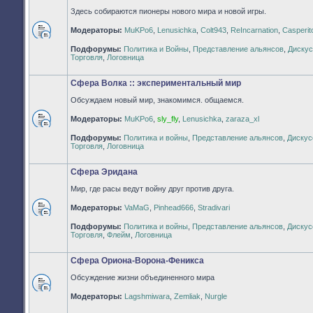
Здесь собираются пионеры нового мира и новой игры.
Модераторы:
MuKPo6
,
Lenusichka
,
Colt943
,
ReIncarnation
,
Casperit
Нет
Подфорумы:
Политика и Войны
,
Представление альянсов
,
Дискус
непрочитанных
Торговля
,
Логовница
сообщений
Сфера Волка :: экспериментальный мир
Обсуждаем новый мир, знакомимся. общаемся.
Модераторы:
MuKPo6
,
sly_fly
,
Lenusichka
,
zaraza_xl
Нет
Подфорумы:
Политика и войны
,
Представление альянсов
,
Дискус
непрочитанных
Торговля
,
Логовница
сообщений
Сфера Эридана
Мир, где расы ведут войну друг против друга.
Модераторы:
VaMaG
,
Pinhead666
,
Stradivari
Нет
Подфорумы:
Политика и войны
,
Представление альянсов
,
Дискус
непрочитанных
Торговля
,
Флейм
,
Логовница
сообщений
Сфера Ориона-Ворона-Феникса
Обсуждение жизни объединенного мира
Нет
Модераторы:
Lagshmiwara
,
Zemliak
,
Nurgle
непрочитанных
сообщений