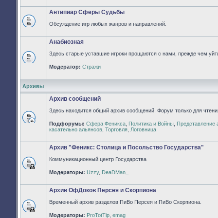
непрочитанных
сообщений
Антипиар Сферы Судьбы
Обсуждение игр любых жанров и направлений.
Нет
непрочитанных
сообщений
Анабиозная
Здесь старые уставшие игроки прощаются с нами, прежде чем уйти
Нет
Модератор:
Стражи
непрочитанных
сообщений
Архивы
Архив сообщений
Здесь находится общий архив сообщений. Форум только для чтени
Подфорумы:
Сфера Феникса
,
Политика и Войны
,
Представление 
Нет
касательно альянсов
,
Торговля
,
Логовница
непрочитанных
сообщений
Архив "Феникс: Столица и Посольство Государства"
Коммуникационный центр Государства
Форум
Модераторы:
Uzzy
,
DeaDMan_
закрыт
Архив ОфДоков Персея и Скорпиона
Временный архив разделов ПиВо Персея и ПиВо Скорпиона.
Форум
Модераторы:
ProTotTip
,
emag