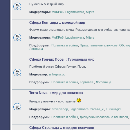
Ну очень быстрый мир.
Нет
Модераторы:
MuKPo6
,
Lagshmiwara
,
Mijers
непрочитанных
сообщений
Сфера Кентавра :: молодой мир
Форум самого молодого мира. Рекомендован для зубастых новичко
Модераторы:
MuKPo6
,
Lagshmiwara
,
Mijers
Нет
Подфорумы:
Политика и войны
,
Представление альянсов
,
Обсужд
непрочитанных
Логовица
сообщений
Сфера Гончих Псов :: Турнирный мир
Приёмный отсек Сферы Гончих Псов.
Модератор:
arhiepiscop
Нет
непрочитанных
Подфорумы:
Политика и войны
,
Торговля.
,
Логовница
сообщений
Terra Nova :: мир для новичков
Каждому новичку - по старичку
Модераторы:
arhiepiscop
,
Lagshmiwara
,
zaraza_xl
,
curiousgirl
Нет
непрочитанных
Подфорумы:
Политика и войны
,
Дискуссии касательно альянсов
,
сообщений
Сфера Стрельца :: мир для новичков