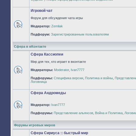
непрочитанных
сообщений
Игровой чат
Форум для обсуждения чата игры
Модератор:
Zemliak
Нет
непрочитанных
Подфорум:
Зарегистрированным пользователям
сообщений
Сфера в вКонтакте
Сфера Кассиопеи
Мир для тех, кто играет в вконтакте
Модераторы:
Moderator
,
Ivan7777
Нет
Подфорумы:
Специфика версии
,
Политика и войны
,
Представлен
непрочитанных
Логовница
сообщений
Сфера Андромеды
Модератор:
Ivan7777
Нет
Подфорумы:
Представление альянсов
,
Война и Политика
,
Логови
непрочитанных
сообщений
Форумы игровых миров
Сфера Сириуса :: быстрый мир