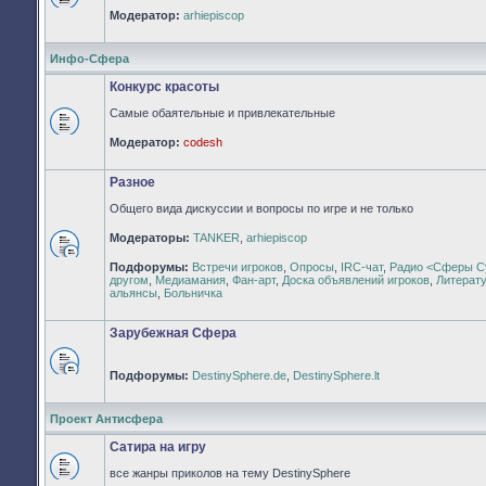
Нет
Модератор:
arhiepiscop
непрочитанных
сообщений
Инфо-Сфера
Конкурс красоты
Самые обаятельные и привлекательные
Нет
Модератор:
codesh
непрочитанных
сообщений
Разное
Общего вида дискуссии и вопросы по игре и не только
Модераторы:
TANKER
,
arhiepiscop
Нет
Подфорумы:
Встречи игроков
,
Опросы
,
IRC-чат
,
Радио <Сферы С
непрочитанных
другом
,
Медиамания
,
Фан-арт
,
Доска объявлений игроков
,
Литерат
сообщений
альянсы
,
Больничка
Зарубежная Сфера
Подфорумы:
DestinySphere.de
,
DestinySphere.lt
Нет
непрочитанных
сообщений
Проект Антисфера
Сатира на игру
все жанры приколов на тему DestinySphere
Нет