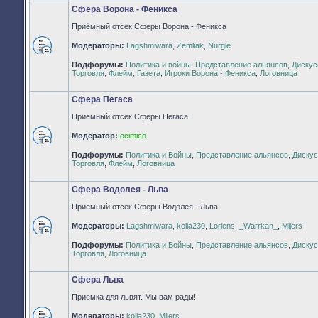
Сфера Ворона - Феникса
Приёмный отсек Сферы Ворона - Феникса
Модераторы:
Lagshmiwara
,
Zemliak
,
Nurgle
Нет
Подфорумы:
Политика и войны
,
Представление альянсов
,
Дискус
непрочитанных
Торговля
,
Флейм
,
Газета
,
Игроки Ворона - Феникса
,
Логовница
сообщений
Сфера Пегаса
Приёмный отсек Сферы Пегаса
Модератор:
ocimico
Нет
Подфорумы:
Политика и Войны
,
Представление альянсов
,
Дискус
непрочитанных
Торговля
,
Флейм
,
Логовница
сообщений
Сфера Водолея - Льва
Приёмный отсек Сферы Водолея - Льва
Модераторы:
Lagshmiwara
,
kolia230
,
Loriens
,
_Warrkan_
,
Mijers
Нет
Подфорумы:
Политика и Войны
,
Представление альянсов
,
Дискус
непрочитанных
Торговля
,
Логовница.
сообщений
Сфера Льва
Приемка для львят. Мы вам рады!
Модераторы:
kolia230
,
Mijers