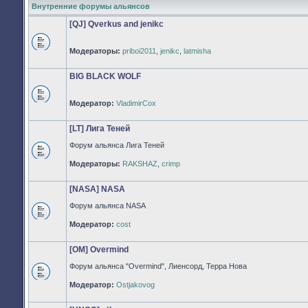
Внутренние форумы альянсов
[QJ] Qverkus and jenikc
Модераторы:
priboi2011
,
jenikc
,
latmisha
Нет
непрочитанных
сообщений
BIG BLACK WOLF
Модератор:
VladimirCox
Нет
непрочитанных
сообщений
[LT] Лига Теней
Форум альянса Лига Теней
Нет
Модераторы:
RAKSHAZ
,
crimp
непрочитанных
сообщений
[NASA] NASA
Форум альянса NASA
Нет
Модератор:
cost
непрочитанных
сообщений
[OM] Overmind
Форум альянса "Overmind", Лиенсорд, Терра Нова
Нет
Модератор:
Ostjakovog
непрочитанных
сообщений