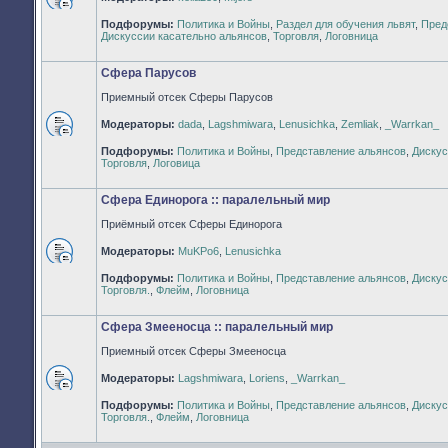
Нет
Подфорумы:
Политика и Войны
,
Раздел для обучения львят
,
Пред
непрочитанных
Дискуссии касательно альянсов
,
Торговля
,
Логовница
сообщений
Сфера Парусов
Приемный отсек Сферы Парусов
Модераторы:
dada
,
Lagshmiwara
,
Lenusichka
,
Zemliak
,
_Warrkan_
Нет
Подфорумы:
Политика и Войны
,
Представление альянсов
,
Дискус
непрочитанных
Торговля
,
Логовица
сообщений
Сфера Единорога :: паралельный мир
Приёмный отсек Сферы Единорога
Модераторы:
MuKPo6
,
Lenusichka
Нет
Подфорумы:
Политика и Войны
,
Представление альянсов
,
Дискус
непрочитанных
Торговля.
,
Флейм
,
Логовница
сообщений
Сфера Змееносца :: паралельный мир
Приемный отсек Сферы Змееносца
Модераторы:
Lagshmiwara
,
Loriens
,
_Warrkan_
Нет
Подфорумы:
Политика и Войны
,
Представление альянсов
,
Дискус
непрочитанных
Торговля.
,
Флейм
,
Логовница
сообщений