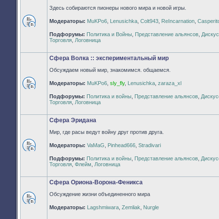
Здесь собираются пионеры нового мира и новой игры.
Модераторы:
MuKPo6
,
Lenusichka
,
Colt943
,
ReIncarnation
,
Casperit
Нет
Подфорумы:
Политика и Войны
,
Представление альянсов
,
Дискус
непрочитанных
Торговля
,
Логовница
сообщений
Сфера Волка :: экспериментальный мир
Обсуждаем новый мир, знакомимся. общаемся.
Модераторы:
MuKPo6
,
sly_fly
,
Lenusichka
,
zaraza_xl
Нет
Подфорумы:
Политика и войны
,
Представление альянсов
,
Дискус
непрочитанных
Торговля
,
Логовница
сообщений
Сфера Эридана
Мир, где расы ведут войну друг против друга.
Модераторы:
VaMaG
,
Pinhead666
,
Stradivari
Нет
Подфорумы:
Политика и войны
,
Представление альянсов
,
Дискус
непрочитанных
Торговля
,
Флейм
,
Логовница
сообщений
Сфера Ориона-Ворона-Феникса
Обсуждение жизни объединенного мира
Нет
Модераторы:
Lagshmiwara
,
Zemliak
,
Nurgle
непрочитанных
сообщений