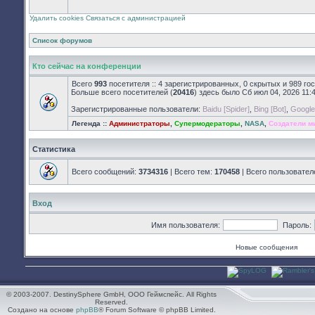
закрыт
Удалить cookies
Связаться с администрацией
Список форумов
Кто сейчас на конференции
Всего
993
посетителя :: 4 зарегистрированных, 0 скрытых и 989 го
Больше всего посетителей (
20416
) здесь было Сб июл 04, 2026 11:
Зарегистрированные пользователи:
Baidu [Spider]
,
Bing [Bot]
,
Google 
Легенда ::
Администраторы
,
Супермодераторы
,
NASA
,
Создатели м
Статистика
Всего сообщений:
3734316
| Всего тем:
170458
| Всего пользовател
Вход
Имя пользователя:
Пароль:
Новые сообщения
© 2003-2007. DestinySphere GmbH, ООО Геймспейс. All Rights
Reserved.
Создано на основе
phpBB
® Forum Software © phpBB Limited.