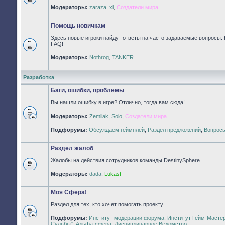
Нет
Модераторы:
zaraza_xl
,
Создатели мира
непрочитанных
сообщений
Помощь новичкам
Здесь новые игроки найдут ответы на часто задаваемые вопросы. 
FAQ!
Нет
Модераторы:
Nothrog
,
TANKER
непрочитанных
сообщений
Разработка
Баги, ошибки, проблемы
Вы нашли ошибку в игре? Отлично, тогда вам сюда!
Модераторы:
Zemliak
,
Solo
,
Создатели мира
Нет
непрочитанных
Подфорумы:
Обсуждаем геймплей
,
Раздел предложений
,
Вопросы
сообщений
Раздел жалоб
Жалобы на действия сотрудников команды DestinySphere.
Нет
Модераторы:
dada
,
Lukast
непрочитанных
сообщений
Моя Сфера!
Раздел для тех, кто хочет помогать проекту.
Подфорумы:
Институт модерации форума
,
Институт Гейм-Масте
Нет
Судьбы"
,
Альфа-сфера
,
Дисциплинарное Ведомство