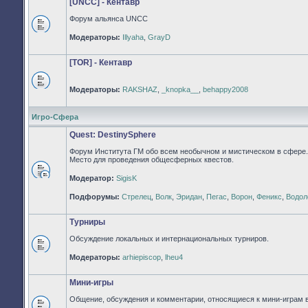
[UNCC] - Кентавр
Форум альянса UNCC
Нет
Модераторы:
Illyaha
,
GrayD
непрочитанных
сообщений
[TOR] - Кентавр
Модераторы:
RAKSHAZ
,
_knopka__
,
behappy2008
Нет
непрочитанных
сообщений
Игро-Сфера
Quest: DestinySphere
Форум Института ГМ обо всем необычном и мистическом в сфере.
Место для проведения общесферных квестов.
Модератор:
SigisK
Нет
непрочитанных
Подфорумы:
Стрелец
,
Волк
,
Эридан
,
Пегас
,
Ворон
,
Феникс
,
Водол
сообщений
Турниры
Обсуждение локальных и интернациональных турниров.
Нет
Модераторы:
arhiepiscop
,
lheu4
непрочитанных
сообщений
Мини-игры
Общение, обсуждения и комментарии, относящиеся к мини-играм 