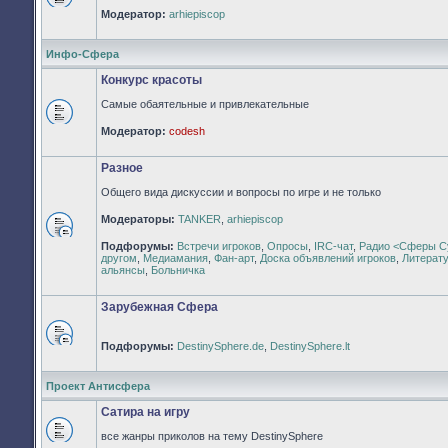
Нет
Модератор:
arhiepiscop
непрочитанных
сообщений
Инфо-Сфера
Конкурс красоты
Самые обаятельные и привлекательные
Нет
Модератор:
codesh
непрочитанных
сообщений
Разное
Общего вида дискуссии и вопросы по игре и не только
Модераторы:
TANKER
,
arhiepiscop
Нет
Подфорумы:
Встречи игроков
,
Опросы
,
IRC-чат
,
Радио <Сферы С
непрочитанных
другом
,
Медиамания
,
Фан-арт
,
Доска объявлений игроков
,
Литерат
сообщений
альянсы
,
Больничка
Зарубежная Сфера
Подфорумы:
DestinySphere.de
,
DestinySphere.lt
Нет
непрочитанных
сообщений
Проект Антисфера
Сатира на игру
все жанры приколов на тему DestinySphere
Нет