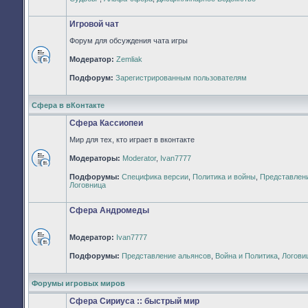
непрочитанных
сообщений
Игровой чат
Форум для обсуждения чата игры
Модератор:
Zemliak
Нет
непрочитанных
Подфорум:
Зарегистрированным пользователям
сообщений
Сфера в вКонтакте
Сфера Кассиопеи
Мир для тех, кто играет в вконтакте
Модераторы:
Moderator
,
Ivan7777
Нет
Подфорумы:
Специфика версии
,
Политика и войны
,
Представлен
непрочитанных
Логовница
сообщений
Сфера Андромеды
Модератор:
Ivan7777
Нет
Подфорумы:
Представление альянсов
,
Война и Политика
,
Логови
непрочитанных
сообщений
Форумы игровых миров
Сфера Сириуса :: быстрый мир