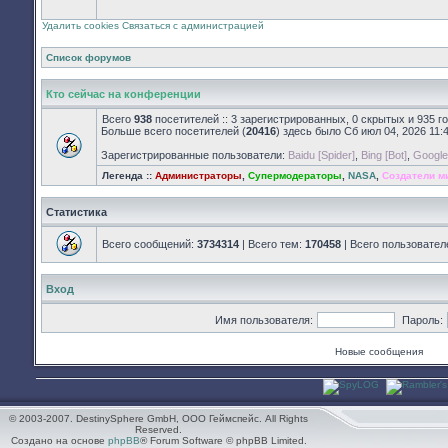
закрыт
Удалить cookies
Связаться с администрацией
Список форумов
Кто сейчас на конференции
Всего
938
посетителей :: 3 зарегистрированных, 0 скрытых и 935 г
Больше всего посетителей (
20416
) здесь было Сб июл 04, 2026 11:
Зарегистрированные пользователи:
Baidu [Spider]
,
Bing [Bot]
,
Google 
Легенда ::
Администраторы
,
Супермодераторы
,
NASA
,
Создатели м
Статистика
Всего сообщений:
3734314
| Всего тем:
170458
| Всего пользовател
Вход
Имя пользователя:
Пароль:
Новые сообщения
© 2003-2007. DestinySphere GmbH, ООО Геймспейс. All Rights
Reserved.
Создано на основе
phpBB
® Forum Software © phpBB Limited.