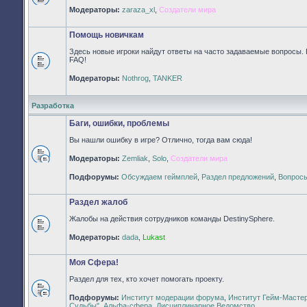
Нет
Модераторы:
zaraza_xl
,
Создатели мира
непрочитанных
сообщений
Помощь новичкам
Здесь новые игроки найдут ответы на часто задаваемые вопросы. 
FAQ!
Нет
Модераторы:
Nothrog
,
TANKER
непрочитанных
сообщений
Разработка
Баги, ошибки, проблемы
Вы нашли ошибку в игре? Отлично, тогда вам сюда!
Модераторы:
Zemliak
,
Solo
,
Создатели мира
Нет
непрочитанных
Подфорумы:
Обсуждаем геймплей
,
Раздел предложений
,
Вопросы
сообщений
Раздел жалоб
Жалобы на действия сотрудников команды DestinySphere.
Нет
Модераторы:
dada
,
Lukast
непрочитанных
сообщений
Моя Сфера!
Раздел для тех, кто хочет помогать проекту.
Подфорумы:
Институт модерации форума
,
Институт Гейм-Масте
Нет
Судьбы"
,
Альфа-сфера
,
Дисциплинарное Ведомство