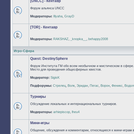
[UNCC] - Кентавр
Форум альянса UNCC
Нет
Модераторы:
Illyaha
,
GrayD
непрочитанных
сообщений
[TOR] - Кентавр
Модераторы:
RAKSHAZ
,
_knopka__
,
behappy2008
Нет
непрочитанных
сообщений
Игро-Сфера
Quest: DestinySphere
Форум Института ГМ обо всем необычном и мистическом в сфере.
Место для проведения общесферных квестов.
Модератор:
SigisK
Нет
непрочитанных
Подфорумы:
Стрелец
,
Волк
,
Эридан
,
Пегас
,
Ворон
,
Феникс
,
Водол
сообщений
Турниры
Обсуждение локальных и интернациональных турниров.
Нет
Модераторы:
arhiepiscop
,
lheu4
непрочитанных
сообщений
Мини-игры
Общение, обсуждения и комментарии, относящиеся к мини-играм 