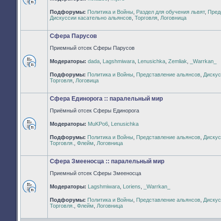
Нет
Подфорумы:
Политика и Войны
,
Раздел для обучения львят
,
Пред
непрочитанных
Дискуссии касательно альянсов
,
Торговля
,
Логовница
сообщений
Сфера Парусов
Приемный отсек Сферы Парусов
Модераторы:
dada
,
Lagshmiwara
,
Lenusichka
,
Zemliak
,
_Warrkan_
Нет
Подфорумы:
Политика и Войны
,
Представление альянсов
,
Дискус
непрочитанных
Торговля
,
Логовица
сообщений
Сфера Единорога :: паралельный мир
Приёмный отсек Сферы Единорога
Модераторы:
MuKPo6
,
Lenusichka
Нет
Подфорумы:
Политика и Войны
,
Представление альянсов
,
Дискус
непрочитанных
Торговля.
,
Флейм
,
Логовница
сообщений
Сфера Змееносца :: паралельный мир
Приемный отсек Сферы Змееносца
Модераторы:
Lagshmiwara
,
Loriens
,
_Warrkan_
Нет
Подфорумы:
Политика и Войны
,
Представление альянсов
,
Дискус
непрочитанных
Торговля.
,
Флейм
,
Логовница
сообщений