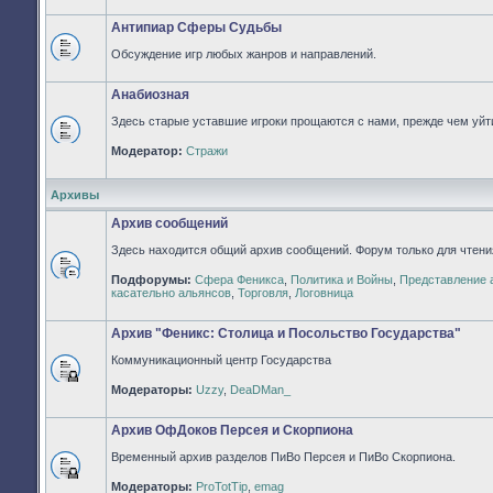
непрочитанных
сообщений
Антипиар Сферы Судьбы
Обсуждение игр любых жанров и направлений.
Нет
непрочитанных
сообщений
Анабиозная
Здесь старые уставшие игроки прощаются с нами, прежде чем уйти
Нет
Модератор:
Стражи
непрочитанных
сообщений
Архивы
Архив сообщений
Здесь находится общий архив сообщений. Форум только для чтени
Подфорумы:
Сфера Феникса
,
Политика и Войны
,
Представление 
Нет
касательно альянсов
,
Торговля
,
Логовница
непрочитанных
сообщений
Архив "Феникс: Столица и Посольство Государства"
Коммуникационный центр Государства
Форум
Модераторы:
Uzzy
,
DeaDMan_
закрыт
Архив ОфДоков Персея и Скорпиона
Временный архив разделов ПиВо Персея и ПиВо Скорпиона.
Форум
Модераторы:
ProTotTip
,
emag