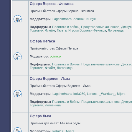
Сфера Ворона - Феникса
Приёмный отсек Сферы Ворона - Феникса
Модераторы:
Lagshmiwara
,
Zemliak
,
Nurgle
Нет
Подфорумы:
Политика и войны
,
Представление альянсов
,
Дискус
непрочитанных
Торговля
,
Флейм
,
Газета
,
Игроки Ворона - Феникса
,
Логовница
сообщений
Сфера Пегаса
Приёмный отсек Сферы Пегаса
Модератор:
ocimico
Нет
Подфорумы:
Политика и Войны
,
Представление альянсов
,
Дискус
непрочитанных
Торговля
,
Флейм
,
Логовница
сообщений
Сфера Водолея - Льва
Приёмный отсек Сферы Водолея - Льва
Модераторы:
Lagshmiwara
,
kolia230
,
Loriens
,
_Warrkan_
,
Mijers
Нет
Подфорумы:
Политика и Войны
,
Представление альянсов
,
Дискус
непрочитанных
Торговля
,
Логовница.
сообщений
Сфера Льва
Приемка для львят. Мы вам рады!
Модераторы:
kolia230
,
Mijers