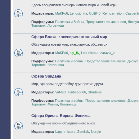
Здесь собираются пионеры нового мира и новой игры.
Модераторы:
MuKPo6
,
Lenusichka
,
Colt943
,
ReIncarnation
,
Casperit
Нет
Подфорумы:
Политика и Войны
,
Представление альянсов
,
Дискус
непрочитанных
Торговля
,
Логовница
сообщений
Сфера Волка :: экспериментальный мир
Обсуждаем новый мир, знакомимся. общаемся.
Модераторы:
MuKPo6
,
sly_fly
,
Lenusichka
,
zaraza_xl
Нет
Подфорумы:
Политика и войны
,
Представление альянсов
,
Дискус
непрочитанных
Торговля
,
Логовница
сообщений
Сфера Эридана
Мир, где расы ведут войну друг против друга.
Модераторы:
VaMaG
,
Pinhead666
,
Stradivari
Нет
Подфорумы:
Политика и войны
,
Представление альянсов
,
Дискус
непрочитанных
Торговля
,
Флейм
,
Логовница
сообщений
Сфера Ориона-Ворона-Феникса
Обсуждение жизни объединенного мира
Нет
Модераторы:
Lagshmiwara
,
Zemliak
,
Nurgle
непрочитанных
сообщений