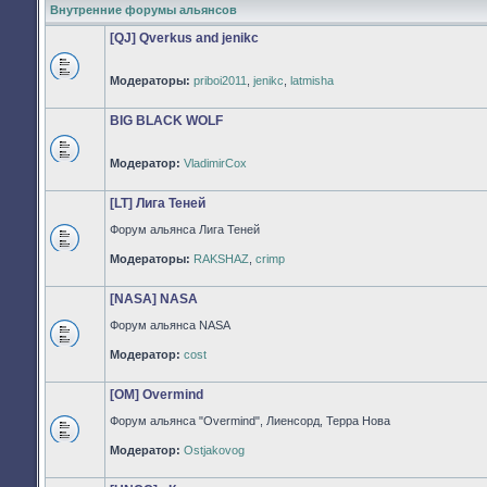
Внутренние форумы альянсов
[QJ] Qverkus and jenikc
Модераторы:
priboi2011
,
jenikc
,
latmisha
Нет
непрочитанных
сообщений
BIG BLACK WOLF
Модератор:
VladimirCox
Нет
непрочитанных
сообщений
[LT] Лига Теней
Форум альянса Лига Теней
Нет
Модераторы:
RAKSHAZ
,
crimp
непрочитанных
сообщений
[NASA] NASA
Форум альянса NASA
Нет
Модератор:
cost
непрочитанных
сообщений
[OM] Overmind
Форум альянса "Overmind", Лиенсорд, Терра Нова
Нет
Модератор:
Ostjakovog
непрочитанных
сообщений