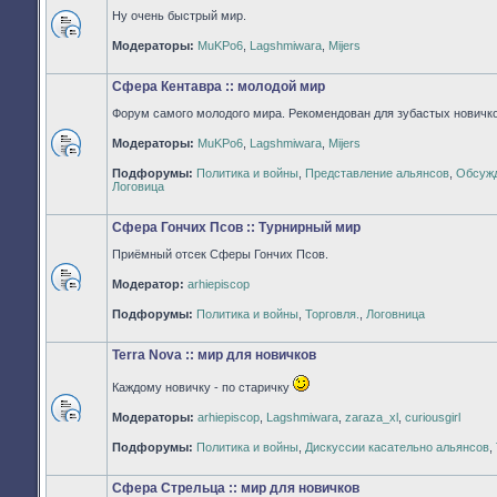
Ну очень быстрый мир.
Нет
Модераторы:
MuKPo6
,
Lagshmiwara
,
Mijers
непрочитанных
сообщений
Сфера Кентавра :: молодой мир
Форум самого молодого мира. Рекомендован для зубастых новичко
Модераторы:
MuKPo6
,
Lagshmiwara
,
Mijers
Нет
Подфорумы:
Политика и войны
,
Представление альянсов
,
Обсужд
непрочитанных
Логовица
сообщений
Сфера Гончих Псов :: Турнирный мир
Приёмный отсек Сферы Гончих Псов.
Модератор:
arhiepiscop
Нет
непрочитанных
Подфорумы:
Политика и войны
,
Торговля.
,
Логовница
сообщений
Terra Nova :: мир для новичков
Каждому новичку - по старичку
Модераторы:
arhiepiscop
,
Lagshmiwara
,
zaraza_xl
,
curiousgirl
Нет
непрочитанных
Подфорумы:
Политика и войны
,
Дискуссии касательно альянсов
,
сообщений
Сфера Стрельца :: мир для новичков