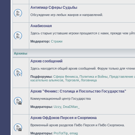
непрочитанных
сообщений
Антипиар Сферы Судьбы
Обсуждение игр любых жанров и направлений.
Нет
непрочитанных
сообщений
Анабиозная
Здесь старые уставшие игроки прощаются с нами, прежде чем уйти
Нет
Модератор:
Стражи
непрочитанных
сообщений
Архивы
Архив сообщений
Здесь находится общий архив сообщений. Форум только для чтени
Подфорумы:
Сфера Феникса
,
Политика и Войны
,
Представление 
Нет
касательно альянсов
,
Торговля
,
Логовница
непрочитанных
сообщений
Архив "Феникс: Столица и Посольство Государства"
Коммуникационный центр Государства
Форум
Модераторы:
Uzzy
,
DeaDMan_
закрыт
Архив ОфДоков Персея и Скорпиона
Временный архив разделов ПиВо Персея и ПиВо Скорпиона.
Форум
Модераторы:
ProTotTip
,
emag