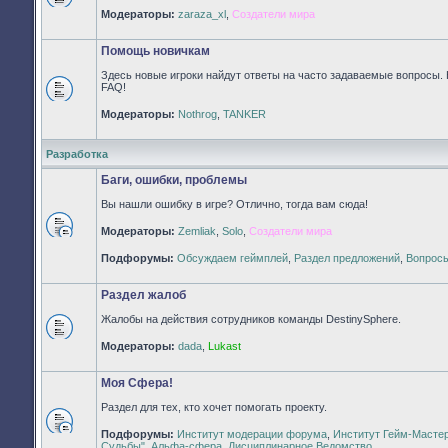
Нет
Модераторы:
zaraza_xl
,
Создатели мира
непрочитанных
сообщений
Помощь новичкам
Здесь новые игроки найдут ответы на часто задаваемые вопросы. 
FAQ!
Нет
Модераторы:
Nothrog
,
TANKER
непрочитанных
сообщений
Разработка
Баги, ошибки, проблемы
Вы нашли ошибку в игре? Отлично, тогда вам сюда!
Модераторы:
Zemliak
,
Solo
,
Создатели мира
Нет
непрочитанных
Подфорумы:
Обсуждаем геймплей
,
Раздел предложений
,
Вопросы
сообщений
Раздел жалоб
Жалобы на действия сотрудников команды DestinySphere.
Нет
Модераторы:
dada
,
Lukast
непрочитанных
сообщений
Моя Сфера!
Раздел для тех, кто хочет помогать проекту.
Подфорумы:
Институт модерации форума
,
Институт Гейм-Масте
Нет
Судьбы"
,
Альфа-сфера
,
Дисциплинарное Ведомство