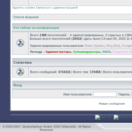
закрыт
Удалить cookies
Связаться с администрацией
Список форумов
Кто сейчас на конференции
Всего
1388
посетителей :: 4 зарегистрированных, 0 скрытых и 1384
Больше всего посетителей (
20416
) здесь было Сб июл 04, 2026 11:
Зарегистрированные пользователи:
Baidu [Spider]
,
Bing [Bot]
,
Google 
Легенда ::
Администраторы
,
Супермодераторы
,
NASA
,
Создатели м
Статистика
Всего сообщений:
3734316
| Всего тем:
170458
| Всего пользовател
Вход
Имя пользователя:
Пароль:
Новые сообщения
© 2003-2007. DestinySphere GmbH, ООО Геймспейс. All Rights
Reserved.