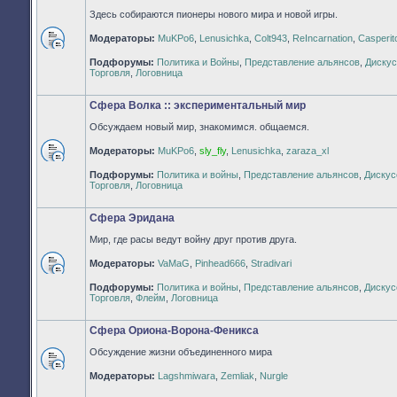
Здесь собираются пионеры нового мира и новой игры.
Модераторы:
MuKPo6
,
Lenusichka
,
Colt943
,
ReIncarnation
,
Casperit
Нет
Подфорумы:
Политика и Войны
,
Представление альянсов
,
Дискус
непрочитанных
Торговля
,
Логовница
сообщений
Сфера Волка :: экспериментальный мир
Обсуждаем новый мир, знакомимся. общаемся.
Модераторы:
MuKPo6
,
sly_fly
,
Lenusichka
,
zaraza_xl
Нет
Подфорумы:
Политика и войны
,
Представление альянсов
,
Дискус
непрочитанных
Торговля
,
Логовница
сообщений
Сфера Эридана
Мир, где расы ведут войну друг против друга.
Модераторы:
VaMaG
,
Pinhead666
,
Stradivari
Нет
Подфорумы:
Политика и войны
,
Представление альянсов
,
Дискус
непрочитанных
Торговля
,
Флейм
,
Логовница
сообщений
Сфера Ориона-Ворона-Феникса
Обсуждение жизни объединенного мира
Нет
Модераторы:
Lagshmiwara
,
Zemliak
,
Nurgle
непрочитанных
сообщений