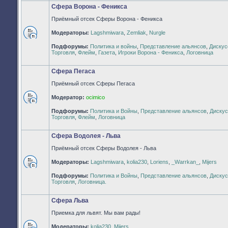
Сфера Ворона - Феникса
Приёмный отсек Сферы Ворона - Феникса
Модераторы:
Lagshmiwara
,
Zemliak
,
Nurgle
Нет
Подфорумы:
Политика и войны
,
Представление альянсов
,
Дискус
непрочитанных
Торговля
,
Флейм
,
Газета
,
Игроки Ворона - Феникса
,
Логовница
сообщений
Сфера Пегаса
Приёмный отсек Сферы Пегаса
Модератор:
ocimico
Нет
Подфорумы:
Политика и Войны
,
Представление альянсов
,
Дискус
непрочитанных
Торговля
,
Флейм
,
Логовница
сообщений
Сфера Водолея - Льва
Приёмный отсек Сферы Водолея - Льва
Модераторы:
Lagshmiwara
,
kolia230
,
Loriens
,
_Warrkan_
,
Mijers
Нет
Подфорумы:
Политика и Войны
,
Представление альянсов
,
Дискус
непрочитанных
Торговля
,
Логовница.
сообщений
Сфера Льва
Приемка для львят. Мы вам рады!
Модераторы:
kolia230
,
Mijers