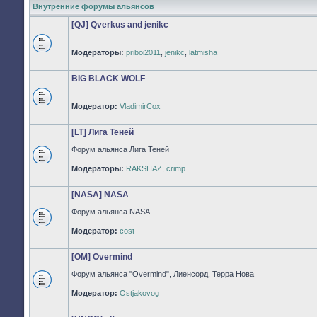
Внутренние форумы альянсов
[QJ] Qverkus and jenikc
Модераторы:
priboi2011
,
jenikc
,
latmisha
Нет
непрочитанных
сообщений
BIG BLACK WOLF
Модератор:
VladimirCox
Нет
непрочитанных
сообщений
[LT] Лига Теней
Форум альянса Лига Теней
Нет
Модераторы:
RAKSHAZ
,
crimp
непрочитанных
сообщений
[NASA] NASA
Форум альянса NASA
Нет
Модератор:
cost
непрочитанных
сообщений
[OM] Overmind
Форум альянса "Overmind", Лиенсорд, Терра Нова
Нет
Модератор:
Ostjakovog
непрочитанных
сообщений