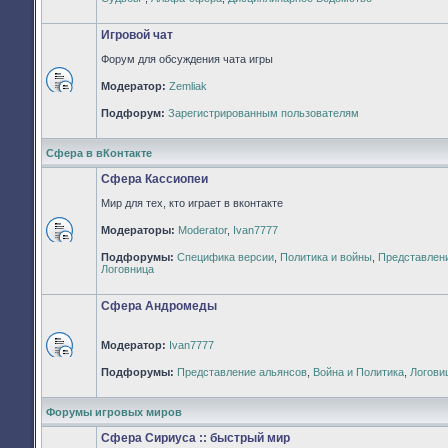
непрочитанных
сообщений
Игровой чат
Форум для обсуждения чата игры
Модератор:
Zemliak
Нет
непрочитанных
Подфорум:
Зарегистрированным пользователям
сообщений
Сфера в вКонтакте
Сфера Кассиопеи
Мир для тех, кто играет в вконтакте
Модераторы:
Moderator
,
Ivan7777
Нет
Подфорумы:
Специфика версии
,
Политика и войны
,
Представлен
непрочитанных
Логовница
сообщений
Сфера Андромеды
Модератор:
Ivan7777
Нет
Подфорумы:
Представление альянсов
,
Война и Политика
,
Логови
непрочитанных
сообщений
Форумы игровых миров
Сфера Сириуса :: быстрый мир