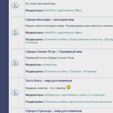
Ну очень быстрый мир.
Нет
Модераторы:
MuKPo6
,
Lagshmiwara
,
Mijers
непрочитанных
сообщений
Сфера Кентавра :: молодой мир
Форум самого молодого мира. Рекомендован для зубастых новичко
Модераторы:
MuKPo6
,
Lagshmiwara
,
Mijers
Нет
Подфорумы:
Политика и войны
,
Представление альянсов
,
Обсужд
непрочитанных
Логовица
сообщений
Сфера Гончих Псов :: Турнирный мир
Приёмный отсек Сферы Гончих Псов.
Модератор:
arhiepiscop
Нет
непрочитанных
Подфорумы:
Политика и войны
,
Торговля.
,
Логовница
сообщений
Terra Nova :: мир для новичков
Каждому новичку - по старичку
Модераторы:
arhiepiscop
,
Lagshmiwara
,
zaraza_xl
,
curiousgirl
Нет
непрочитанных
Подфорумы:
Политика и войны
,
Дискуссии касательно альянсов
,
сообщений
Сфера Стрельца :: мир для новичков