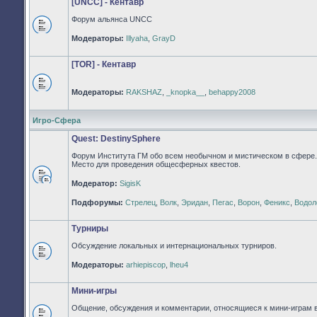
[UNCC] - Кентавр
Форум альянса UNCC
Нет
Модераторы:
Illyaha
,
GrayD
непрочитанных
сообщений
[TOR] - Кентавр
Модераторы:
RAKSHAZ
,
_knopka__
,
behappy2008
Нет
непрочитанных
сообщений
Игро-Сфера
Quest: DestinySphere
Форум Института ГМ обо всем необычном и мистическом в сфере.
Место для проведения общесферных квестов.
Модератор:
SigisK
Нет
непрочитанных
Подфорумы:
Стрелец
,
Волк
,
Эридан
,
Пегас
,
Ворон
,
Феникс
,
Водол
сообщений
Турниры
Обсуждение локальных и интернациональных турниров.
Нет
Модераторы:
arhiepiscop
,
lheu4
непрочитанных
сообщений
Мини-игры
Общение, обсуждения и комментарии, относящиеся к мини-играм 