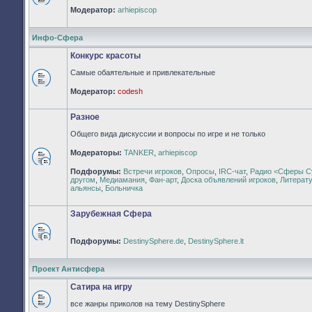
Нет
Модератор:
arhiepiscop
непрочитанных
сообщений
Инфо-Сфера
Конкурс красоты
Самые обаятельные и привлекательные
Нет
Модератор:
codesh
непрочитанных
сообщений
Разное
Общего вида дискуссии и вопросы по игре и не только
Модераторы:
TANKER
,
arhiepiscop
Нет
Подфорумы:
Встречи игроков
,
Опросы
,
IRC-чат
,
Радио <Сферы С
непрочитанных
другом
,
Медиамания
,
Фан-арт
,
Доска объявлений игроков
,
Литерат
сообщений
альянсы
,
Больничка
Зарубежная Сфера
Подфорумы:
DestinySphere.de
,
DestinySphere.lt
Нет
непрочитанных
сообщений
Проект Антисфера
Сатира на игру
все жанры приколов на тему DestinySphere
Нет