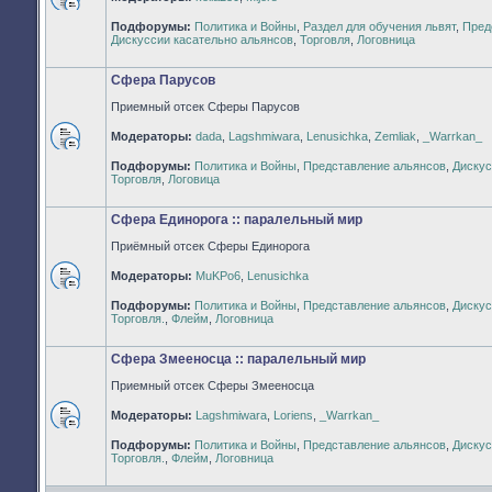
Нет
Подфорумы:
Политика и Войны
,
Раздел для обучения львят
,
Пред
непрочитанных
Дискуссии касательно альянсов
,
Торговля
,
Логовница
сообщений
Сфера Парусов
Приемный отсек Сферы Парусов
Модераторы:
dada
,
Lagshmiwara
,
Lenusichka
,
Zemliak
,
_Warrkan_
Нет
Подфорумы:
Политика и Войны
,
Представление альянсов
,
Дискус
непрочитанных
Торговля
,
Логовица
сообщений
Сфера Единорога :: паралельный мир
Приёмный отсек Сферы Единорога
Модераторы:
MuKPo6
,
Lenusichka
Нет
Подфорумы:
Политика и Войны
,
Представление альянсов
,
Дискус
непрочитанных
Торговля.
,
Флейм
,
Логовница
сообщений
Сфера Змееносца :: паралельный мир
Приемный отсек Сферы Змееносца
Модераторы:
Lagshmiwara
,
Loriens
,
_Warrkan_
Нет
Подфорумы:
Политика и Войны
,
Представление альянсов
,
Дискус
непрочитанных
Торговля.
,
Флейм
,
Логовница
сообщений