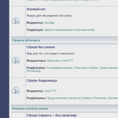
непрочитанных
сообщений
Игровой чат
Форум для обсуждения чата игры
Модератор:
Zemliak
Нет
непрочитанных
Подфорум:
Зарегистрированным пользователям
сообщений
Сфера в вКонтакте
Сфера Кассиопеи
Мир для тех, кто играет в вконтакте
Модераторы:
Moderator
,
Ivan7777
Нет
Подфорумы:
Специфика версии
,
Политика и войны
,
Представлен
непрочитанных
Логовница
сообщений
Сфера Андромеды
Модератор:
Ivan7777
Нет
Подфорумы:
Представление альянсов
,
Война и Политика
,
Логови
непрочитанных
сообщений
Форумы игровых миров
Сфера Сириуса :: быстрый мир