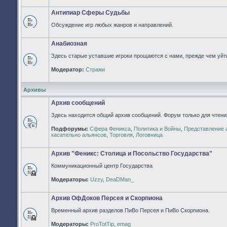
непрочитанных
сообщений
Антипиар Сферы Судьбы
Обсуждение игр любых жанров и направлений.
Нет
непрочитанных
сообщений
Анабиозная
Здесь старые уставшие игроки прощаются с нами, прежде чем уйти
Нет
Модератор:
Стражи
непрочитанных
сообщений
Архивы
Архив сообщений
Здесь находится общий архив сообщений. Форум только для чтени
Подфорумы:
Сфера Феникса
,
Политика и Войны
,
Представление 
Нет
касательно альянсов
,
Торговля
,
Логовница
непрочитанных
сообщений
Архив "Феникс: Столица и Посольство Государства"
Коммуникационный центр Государства
Форум
Модераторы:
Uzzy
,
DeaDMan_
закрыт
Архив ОфДоков Персея и Скорпиона
Временный архив разделов ПиВо Персея и ПиВо Скорпиона.
Форум
Модераторы:
ProTotTip
,
emag