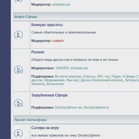
Нет
Модератор:
arhiepiscop
непрочитанных
сообщений
Инфо-Сфера
Конкурс красоты
Самые обаятельные и привлекательные
Нет
Модератор:
codesh
непрочитанных
сообщений
Разное
Общего вида дискуссии и вопросы по игре и не только
Модераторы:
TANKER
,
arhiepiscop
Нет
Подфорумы:
Встречи игроков
,
Опросы
,
IRC-чат
,
Радио <Сферы С
непрочитанных
другом
,
Медиамания
,
Фан-арт
,
Доска объявлений игроков
,
Литерат
сообщений
альянсы
,
Больничка
Зарубежная Сфера
Подфорумы:
DestinySphere.de
,
DestinySphere.lt
Нет
непрочитанных
сообщений
Проект Антисфера
Сатира на игру
все жанры приколов на тему DestinySphere
Нет