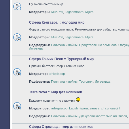
Ну очень быстрый мир.
Нет
Модераторы:
MuKPo6
,
Lagshmiwara
,
Mijers
непрочитанных
сообщений
Сфера Кентавра :: молодой мир
Форум самого молодого мира. Рекомендован для зубастых новичко
Модераторы:
MuKPo6
,
Lagshmiwara
,
Mijers
Нет
Подфорумы:
Политика и войны
,
Представление альянсов
,
Обсужд
непрочитанных
Логовица
сообщений
Сфера Гончих Псов :: Турнирный мир
Приёмный отсек Сферы Гончих Псов.
Модератор:
arhiepiscop
Нет
непрочитанных
Подфорумы:
Политика и войны
,
Торговля.
,
Логовница
сообщений
Terra Nova :: мир для новичков
Каждому новичку - по старичку
Модераторы:
arhiepiscop
,
Lagshmiwara
,
zaraza_xl
,
curiousgirl
Нет
непрочитанных
Подфорумы:
Политика и войны
,
Дискуссии касательно альянсов
,
сообщений
Сфера Стрельца :: мир для новичков