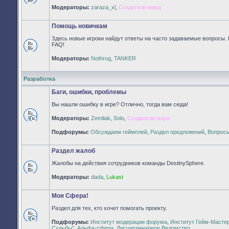
Нет
Модераторы:
zaraza_xl
,
Создатели мира
непрочитанных
сообщений
Помощь новичкам
Здесь новые игроки найдут ответы на часто задаваемые вопросы. 
FAQ!
Нет
Модераторы:
Nothrog
,
TANKER
непрочитанных
сообщений
Разработка
Баги, ошибки, проблемы
Вы нашли ошибку в игре? Отлично, тогда вам сюда!
Модераторы:
Zemliak
,
Solo
,
Создатели мира
Нет
непрочитанных
Подфорумы:
Обсуждаем геймплей
,
Раздел предложений
,
Вопросы
сообщений
Раздел жалоб
Жалобы на действия сотрудников команды DestinySphere.
Нет
Модераторы:
dada
,
Lukast
непрочитанных
сообщений
Моя Сфера!
Раздел для тех, кто хочет помогать проекту.
Подфорумы:
Институт модерации форума
,
Институт Гейм-Масте
Нет
Судьбы"
,
Альфа-сфера
,
Дисциплинарное Ведомство