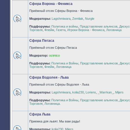
Сфера Ворона - Феникса
Приёмный отсек Сферы Ворона - Феникса
Модераторы:
Lagshmiwara
,
Zemliak
,
Nurgle
Нет
Подфорумы:
Политика и войны
,
Представление альянсов
,
Дискус
непрочитанных
Торговля
,
Флейм
,
Газета
,
Игроки Ворона - Феникса
,
Логовница
сообщений
Сфера Пегаса
Приёмный отсек Сферы Пегаса
Модератор:
ocimico
Нет
Подфорумы:
Политика и Войны
,
Представление альянсов
,
Дискус
непрочитанных
Торговля
,
Флейм
,
Логовница
сообщений
Сфера Водолея - Льва
Приёмный отсек Сферы Водолея - Льва
Модераторы:
Lagshmiwara
,
kolia230
,
Loriens
,
_Warrkan_
,
Mijers
Нет
Подфорумы:
Политика и Войны
,
Представление альянсов
,
Дискус
непрочитанных
Торговля
,
Логовница.
сообщений
Сфера Льва
Приемка для львят. Мы вам рады!
Модераторы:
kolia230
,
Mijers