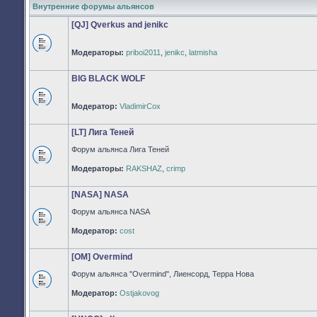
Внутренние форумы альянсов
[QJ] Qverkus and jenikc
Модераторы:
priboi2011
,
jenikc
,
latmisha
Нет
непрочитанных
сообщений
BIG BLACK WOLF
Модератор:
VladimirCox
Нет
непрочитанных
сообщений
[LT] Лига Теней
Форум альянса Лига Теней
Нет
Модераторы:
RAKSHAZ
,
crimp
непрочитанных
сообщений
[NASA] NASA
Форум альянса NASA
Нет
Модератор:
cost
непрочитанных
сообщений
[OM] Overmind
Форум альянса "Overmind", Лиенсорд, Терра Нова
Нет
Модератор:
Ostjakovog
непрочитанных
сообщений