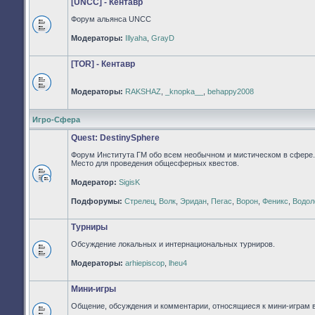
[UNCC] - Кентавр
Форум альянса UNCC
Нет
Модераторы:
Illyaha
,
GrayD
непрочитанных
сообщений
[TOR] - Кентавр
Модераторы:
RAKSHAZ
,
_knopka__
,
behappy2008
Нет
непрочитанных
сообщений
Игро-Сфера
Quest: DestinySphere
Форум Института ГМ обо всем необычном и мистическом в сфере.
Место для проведения общесферных квестов.
Модератор:
SigisK
Нет
непрочитанных
Подфорумы:
Стрелец
,
Волк
,
Эридан
,
Пегас
,
Ворон
,
Феникс
,
Водол
сообщений
Турниры
Обсуждение локальных и интернациональных турниров.
Нет
Модераторы:
arhiepiscop
,
lheu4
непрочитанных
сообщений
Мини-игры
Общение, обсуждения и комментарии, относящиеся к мини-играм 