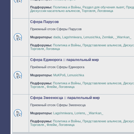
Нет
Подфорумы:
Политика и Войны
,
Раздел для обучения львят
,
Пред
непрочитанных
Дискуссии касательно альянсов
,
Торговля
,
Логовница
сообщений
Сфера Парусов
Приемный отсек Сферы Парусов
Модераторы:
dada
,
Lagshmiwara
,
Lenusichka
,
Zemliak
,
_Warrkan_
Нет
Подфорумы:
Политика и Войны
,
Представление альянсов
,
Дискус
непрочитанных
Торговля
,
Логовица
сообщений
Сфера Единорога :: паралельный мир
Приёмный отсек Сферы Единорога
Модераторы:
MuKPo6
,
Lenusichka
Нет
Подфорумы:
Политика и Войны
,
Представление альянсов
,
Дискус
непрочитанных
Торговля.
,
Флейм
,
Логовница
сообщений
Сфера Змееносца :: паралельный мир
Приемный отсек Сферы Змееносца
Модераторы:
Lagshmiwara
,
Loriens
,
_Warrkan_
Нет
Подфорумы:
Политика и Войны
,
Представление альянсов
,
Дискус
непрочитанных
Торговля.
,
Флейм
,
Логовница
сообщений