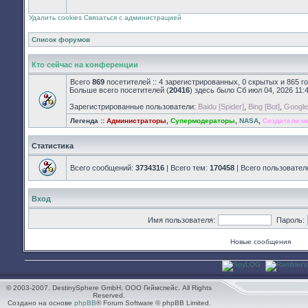
закрыт
Удалить cookies
Связаться с администрацией
Список форумов
Кто сейчас на конференции
Всего
869
посетителей :: 4 зарегистрированных, 0 скрытых и 865 г
Больше всего посетителей (
20416
) здесь было Сб июл 04, 2026 11:
Зарегистрированные пользователи:
Baidu [Spider]
,
Bing [Bot]
,
Google 
Легенда ::
Администраторы
,
Супермодераторы
,
NASA
,
Создатели м
Статистика
Всего сообщений:
3734316
| Всего тем:
170458
| Всего пользовател
Вход
Имя пользователя:
Пароль:
Новые сообщения
© 2003-2007. DestinySphere GmbH, ООО Геймспейс. All Rights
Reserved.
Создано на основе
phpBB
® Forum Software © phpBB Limited.