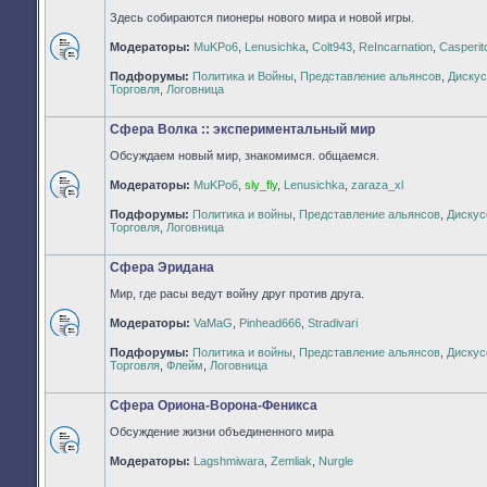
Здесь собираются пионеры нового мира и новой игры.
Модераторы:
MuKPo6
,
Lenusichka
,
Colt943
,
ReIncarnation
,
Casperit
Нет
Подфорумы:
Политика и Войны
,
Представление альянсов
,
Дискус
непрочитанных
Торговля
,
Логовница
сообщений
Сфера Волка :: экспериментальный мир
Обсуждаем новый мир, знакомимся. общаемся.
Модераторы:
MuKPo6
,
sly_fly
,
Lenusichka
,
zaraza_xl
Нет
Подфорумы:
Политика и войны
,
Представление альянсов
,
Дискус
непрочитанных
Торговля
,
Логовница
сообщений
Сфера Эридана
Мир, где расы ведут войну друг против друга.
Модераторы:
VaMaG
,
Pinhead666
,
Stradivari
Нет
Подфорумы:
Политика и войны
,
Представление альянсов
,
Дискус
непрочитанных
Торговля
,
Флейм
,
Логовница
сообщений
Сфера Ориона-Ворона-Феникса
Обсуждение жизни объединенного мира
Нет
Модераторы:
Lagshmiwara
,
Zemliak
,
Nurgle
непрочитанных
сообщений