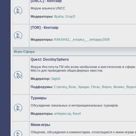
[UNCC] - Кентавр
Форум альянса UNCC
Нет
Модераторы:
Illyaha
,
GrayD
непрочитанных
сообщений
[TOR] - Кентавр
Модераторы:
RAKSHAZ
,
_knopka__
,
behappy2008
Нет
непрочитанных
сообщений
Игро-Сфера
Quest: DestinySphere
Форум Института ГМ обо всем необычном и мистическом в сфере.
Место для проведения общесферных квестов.
Модератор:
SigisK
Нет
непрочитанных
Подфорумы:
Стрелец
,
Волк
,
Эридан
,
Пегас
,
Ворон
,
Феникс
,
Водол
сообщений
Турниры
Обсуждение локальных и интернациональных турниров.
Нет
Модераторы:
arhiepiscop
,
lheu4
непрочитанных
сообщений
Мини-игры
Общение, обсуждения и комментарии, относящиеся к мини-играм 