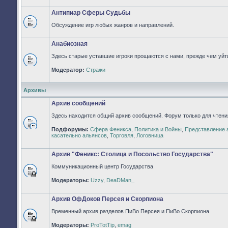
непрочитанных
сообщений
Антипиар Сферы Судьбы
Обсуждение игр любых жанров и направлений.
Нет
непрочитанных
сообщений
Анабиозная
Здесь старые уставшие игроки прощаются с нами, прежде чем уйти
Нет
Модератор:
Стражи
непрочитанных
сообщений
Архивы
Архив сообщений
Здесь находится общий архив сообщений. Форум только для чтени
Подфорумы:
Сфера Феникса
,
Политика и Войны
,
Представление 
Нет
касательно альянсов
,
Торговля
,
Логовница
непрочитанных
сообщений
Архив "Феникс: Столица и Посольство Государства"
Коммуникационный центр Государства
Форум
Модераторы:
Uzzy
,
DeaDMan_
закрыт
Архив ОфДоков Персея и Скорпиона
Временный архив разделов ПиВо Персея и ПиВо Скорпиона.
Форум
Модераторы:
ProTotTip
,
emag