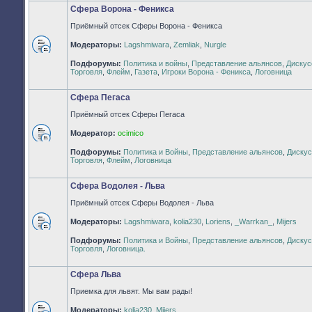
Сфера Ворона - Феникса
Приёмный отсек Сферы Ворона - Феникса
Модераторы:
Lagshmiwara
,
Zemliak
,
Nurgle
Нет
Подфорумы:
Политика и войны
,
Представление альянсов
,
Дискус
непрочитанных
Торговля
,
Флейм
,
Газета
,
Игроки Ворона - Феникса
,
Логовница
сообщений
Сфера Пегаса
Приёмный отсек Сферы Пегаса
Модератор:
ocimico
Нет
Подфорумы:
Политика и Войны
,
Представление альянсов
,
Дискус
непрочитанных
Торговля
,
Флейм
,
Логовница
сообщений
Сфера Водолея - Льва
Приёмный отсек Сферы Водолея - Льва
Модераторы:
Lagshmiwara
,
kolia230
,
Loriens
,
_Warrkan_
,
Mijers
Нет
Подфорумы:
Политика и Войны
,
Представление альянсов
,
Дискус
непрочитанных
Торговля
,
Логовница.
сообщений
Сфера Льва
Приемка для львят. Мы вам рады!
Модераторы:
kolia230
,
Mijers