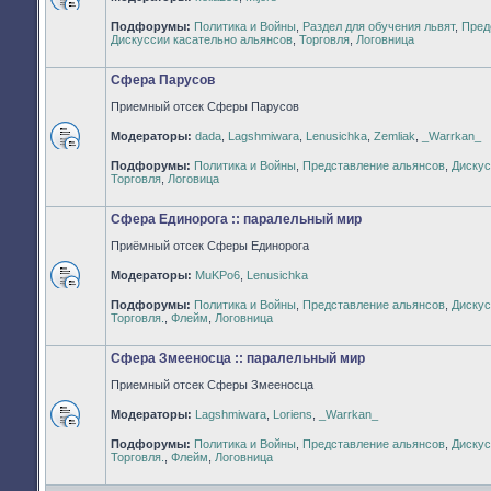
Нет
Подфорумы:
Политика и Войны
,
Раздел для обучения львят
,
Пред
непрочитанных
Дискуссии касательно альянсов
,
Торговля
,
Логовница
сообщений
Сфера Парусов
Приемный отсек Сферы Парусов
Модераторы:
dada
,
Lagshmiwara
,
Lenusichka
,
Zemliak
,
_Warrkan_
Нет
Подфорумы:
Политика и Войны
,
Представление альянсов
,
Дискус
непрочитанных
Торговля
,
Логовица
сообщений
Сфера Единорога :: паралельный мир
Приёмный отсек Сферы Единорога
Модераторы:
MuKPo6
,
Lenusichka
Нет
Подфорумы:
Политика и Войны
,
Представление альянсов
,
Дискус
непрочитанных
Торговля.
,
Флейм
,
Логовница
сообщений
Сфера Змееносца :: паралельный мир
Приемный отсек Сферы Змееносца
Модераторы:
Lagshmiwara
,
Loriens
,
_Warrkan_
Нет
Подфорумы:
Политика и Войны
,
Представление альянсов
,
Дискус
непрочитанных
Торговля.
,
Флейм
,
Логовница
сообщений