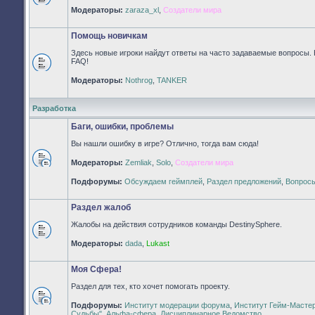
Нет
Модераторы:
zaraza_xl
,
Создатели мира
непрочитанных
сообщений
Помощь новичкам
Здесь новые игроки найдут ответы на часто задаваемые вопросы. 
FAQ!
Нет
Модераторы:
Nothrog
,
TANKER
непрочитанных
сообщений
Разработка
Баги, ошибки, проблемы
Вы нашли ошибку в игре? Отлично, тогда вам сюда!
Модераторы:
Zemliak
,
Solo
,
Создатели мира
Нет
непрочитанных
Подфорумы:
Обсуждаем геймплей
,
Раздел предложений
,
Вопросы
сообщений
Раздел жалоб
Жалобы на действия сотрудников команды DestinySphere.
Нет
Модераторы:
dada
,
Lukast
непрочитанных
сообщений
Моя Сфера!
Раздел для тех, кто хочет помогать проекту.
Подфорумы:
Институт модерации форума
,
Институт Гейм-Масте
Нет
Судьбы"
,
Альфа-сфера
,
Дисциплинарное Ведомство