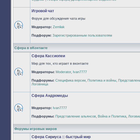
непрочитанных
сообщений
Игровой чат
Форум для обсуждения чата игры
Модератор:
Zemliak
Нет
непрочитанных
Подфорум:
Зарегистрированным пользователям
сообщений
Сфера в вКонтакте
Сфера Кассиопеи
Мир для тех, кто играет в вконтакте
Модераторы:
Moderator
,
Ivan7777
Нет
Подфорумы:
Специфика версии
,
Политика и войны
,
Представлен
непрочитанных
Логовница
сообщений
Сфера Андромеды
Модератор:
Ivan7777
Нет
Подфорумы:
Представление альянсов
,
Война и Политика
,
Логови
непрочитанных
сообщений
Форумы игровых миров
Сфера Сириуса :: быстрый мир