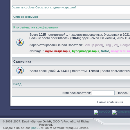
закрыт
Удалить cookies
Связаться с администрацией
Список форумов
Кто сейчас на конференции
Всего
1025
посетителей :: 4 зарегистрированных, 0 скрытых и 1021
Больше всего посетителей (
20416
) здесь было Сб июл 04, 2026 11:
Зарегистрированные пользователи:
Baidu [Spider]
,
Bing [Bot]
,
Google 
Легенда ::
Администраторы
,
Супермодераторы
,
NASA
,
Создатели м
Статистика
Всего сообщений:
3734316
| Всего тем:
170458
| Всего пользовател
Вход
Имя пользователя:
Пароль:
Новые сообщения
© 2003-2007. DestinySphere GmbH, ООО Геймспейс. All Rights
Reserved.
Создано на основе
phpBB
® Forum Software © phpBB Limited.