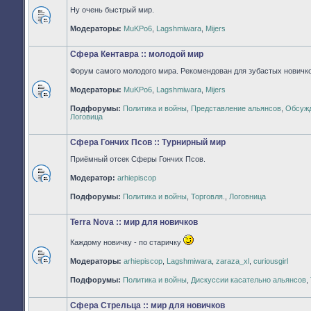
Ну очень быстрый мир.
Нет
Модераторы:
MuKPo6
,
Lagshmiwara
,
Mijers
непрочитанных
сообщений
Сфера Кентавра :: молодой мир
Форум самого молодого мира. Рекомендован для зубастых новичко
Модераторы:
MuKPo6
,
Lagshmiwara
,
Mijers
Нет
Подфорумы:
Политика и войны
,
Представление альянсов
,
Обсужд
непрочитанных
Логовица
сообщений
Сфера Гончих Псов :: Турнирный мир
Приёмный отсек Сферы Гончих Псов.
Модератор:
arhiepiscop
Нет
непрочитанных
Подфорумы:
Политика и войны
,
Торговля.
,
Логовница
сообщений
Terra Nova :: мир для новичков
Каждому новичку - по старичку
Модераторы:
arhiepiscop
,
Lagshmiwara
,
zaraza_xl
,
curiousgirl
Нет
непрочитанных
Подфорумы:
Политика и войны
,
Дискуссии касательно альянсов
,
сообщений
Сфера Стрельца :: мир для новичков