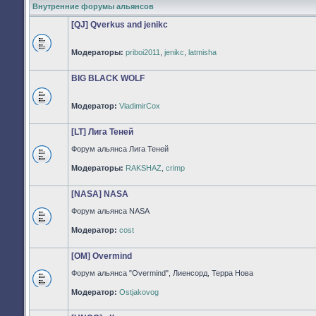
Внутренние форумы альянсов
[QJ] Qverkus and jenikc
Модераторы:
priboi2011
,
jenikc
,
latmisha
Нет
непрочитанных
сообщений
BIG BLACK WOLF
Модератор:
VladimirCox
Нет
непрочитанных
сообщений
[LT] Лига Теней
Форум альянса Лига Теней
Нет
Модераторы:
RAKSHAZ
,
crimp
непрочитанных
сообщений
[NASA] NASA
Форум альянса NASA
Нет
Модератор:
cost
непрочитанных
сообщений
[OM] Overmind
Форум альянса "Overmind", Лиенсорд, Терра Нова
Нет
Модератор:
Ostjakovog
непрочитанных
сообщений