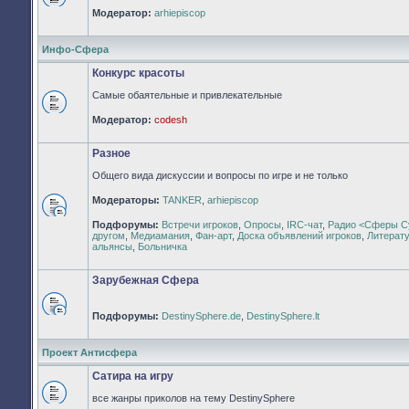
Нет
Модератор:
arhiepiscop
непрочитанных
сообщений
Инфо-Сфера
Конкурс красоты
Самые обаятельные и привлекательные
Нет
Модератор:
codesh
непрочитанных
сообщений
Разное
Общего вида дискуссии и вопросы по игре и не только
Модераторы:
TANKER
,
arhiepiscop
Нет
Подфорумы:
Встречи игроков
,
Опросы
,
IRC-чат
,
Радио <Сферы С
непрочитанных
другом
,
Медиамания
,
Фан-арт
,
Доска объявлений игроков
,
Литерат
сообщений
альянсы
,
Больничка
Зарубежная Сфера
Подфорумы:
DestinySphere.de
,
DestinySphere.lt
Нет
непрочитанных
сообщений
Проект Антисфера
Сатира на игру
все жанры приколов на тему DestinySphere
Нет