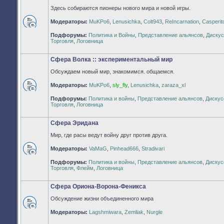
Здесь собираются пионеры нового мира и новой игры.
Модераторы:
MuKPo6
,
Lenusichka
,
Colt943
,
ReIncarnation
,
Casperit
Нет
Подфорумы:
Политика и Войны
,
Представление альянсов
,
Дискус
непрочитанных
Торговля
,
Логовница
сообщений
Сфера Волка :: экспериментальный мир
Обсуждаем новый мир, знакомимся. общаемся.
Модераторы:
MuKPo6
,
sly_fly
,
Lenusichka
,
zaraza_xl
Нет
Подфорумы:
Политика и войны
,
Представление альянсов
,
Дискус
непрочитанных
Торговля
,
Логовница
сообщений
Сфера Эридана
Мир, где расы ведут войну друг против друга.
Модераторы:
VaMaG
,
Pinhead666
,
Stradivari
Нет
Подфорумы:
Политика и войны
,
Представление альянсов
,
Дискус
непрочитанных
Торговля
,
Флейм
,
Логовница
сообщений
Сфера Ориона-Ворона-Феникса
Обсуждение жизни объединенного мира
Нет
Модераторы:
Lagshmiwara
,
Zemliak
,
Nurgle
непрочитанных
сообщений