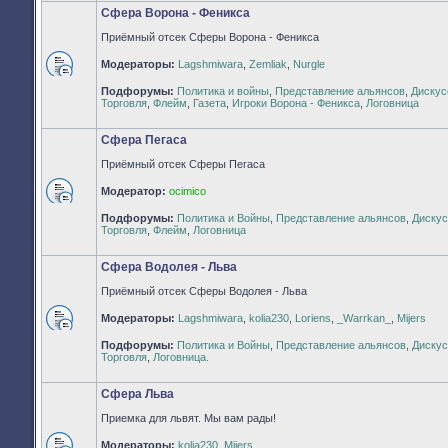
Сфера Ворона - Феникса
Приёмный отсек Сферы Ворона - Феникса
Модераторы:
Lagshmiwara
,
Zemliak
,
Nurgle
Нет
Подфорумы:
Политика и войны
,
Представление альянсов
,
Дискус
непрочитанных
Торговля
,
Флейм
,
Газета
,
Игроки Ворона - Феникса
,
Логовница
сообщений
Сфера Пегаса
Приёмный отсек Сферы Пегаса
Модератор:
ocimico
Нет
Подфорумы:
Политика и Войны
,
Представление альянсов
,
Дискус
непрочитанных
Торговля
,
Флейм
,
Логовница
сообщений
Сфера Водолея - Льва
Приёмный отсек Сферы Водолея - Льва
Модераторы:
Lagshmiwara
,
kolia230
,
Loriens
,
_Warrkan_
,
Mijers
Нет
Подфорумы:
Политика и Войны
,
Представление альянсов
,
Дискус
непрочитанных
Торговля
,
Логовница.
сообщений
Сфера Льва
Приемка для львят. Мы вам рады!
Модераторы:
kolia230
,
Mijers