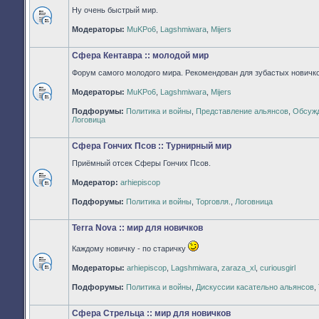
Ну очень быстрый мир.
Нет
Модераторы:
MuKPo6
,
Lagshmiwara
,
Mijers
непрочитанных
сообщений
Сфера Кентавра :: молодой мир
Форум самого молодого мира. Рекомендован для зубастых новичко
Модераторы:
MuKPo6
,
Lagshmiwara
,
Mijers
Нет
Подфорумы:
Политика и войны
,
Представление альянсов
,
Обсужд
непрочитанных
Логовица
сообщений
Сфера Гончих Псов :: Турнирный мир
Приёмный отсек Сферы Гончих Псов.
Модератор:
arhiepiscop
Нет
непрочитанных
Подфорумы:
Политика и войны
,
Торговля.
,
Логовница
сообщений
Terra Nova :: мир для новичков
Каждому новичку - по старичку
Модераторы:
arhiepiscop
,
Lagshmiwara
,
zaraza_xl
,
curiousgirl
Нет
непрочитанных
Подфорумы:
Политика и войны
,
Дискуссии касательно альянсов
,
сообщений
Сфера Стрельца :: мир для новичков