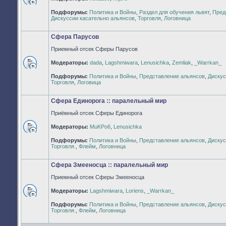
Нет
Подфорумы:
Политика и Войны
,
Раздел для обучения львят
,
Пред
непрочитанных
Дискуссии касательно альянсов
,
Торговля
,
Логовница
сообщений
Сфера Парусов
Приемный отсек Сферы Парусов
Модераторы:
dada
,
Lagshmiwara
,
Lenusichka
,
Zemliak
,
_Warrkan_
Нет
Подфорумы:
Политика и Войны
,
Представление альянсов
,
Дискус
непрочитанных
Торговля
,
Логовица
сообщений
Сфера Единорога :: паралельный мир
Приёмный отсек Сферы Единорога
Модераторы:
MuKPo6
,
Lenusichka
Нет
Подфорумы:
Политика и Войны
,
Представление альянсов
,
Дискус
непрочитанных
Торговля.
,
Флейм
,
Логовница
сообщений
Сфера Змееносца :: паралельный мир
Приемный отсек Сферы Змееносца
Модераторы:
Lagshmiwara
,
Loriens
,
_Warrkan_
Нет
Подфорумы:
Политика и Войны
,
Представление альянсов
,
Дискус
непрочитанных
Торговля.
,
Флейм
,
Логовница
сообщений