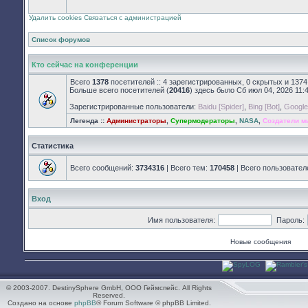
закрыт
Удалить cookies
Связаться с администрацией
Список форумов
Кто сейчас на конференции
Всего
1378
посетителей :: 4 зарегистрированных, 0 скрытых и 1374
Больше всего посетителей (
20416
) здесь было Сб июл 04, 2026 11:
Зарегистрированные пользователи:
Baidu [Spider]
,
Bing [Bot]
,
Google 
Легенда ::
Администраторы
,
Супермодераторы
,
NASA
,
Создатели м
Статистика
Всего сообщений:
3734316
| Всего тем:
170458
| Всего пользовател
Вход
Имя пользователя:
Пароль:
Новые сообщения
© 2003-2007. DestinySphere GmbH, ООО Геймспейс. All Rights
Reserved.
Создано на основе
phpBB
® Forum Software © phpBB Limited.