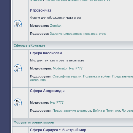
непрочитанных
сообщений
Игровой чат
Форум для обсуждения чата игры
Модератор:
Zemliak
Нет
непрочитанных
Подфорум:
Зарегистрированным пользователям
сообщений
Сфера в вКонтакте
Сфера Кассиопеи
Мир для тех, кто играет в вконтакте
Модераторы:
Moderator
,
Ivan7777
Нет
Подфорумы:
Специфика версии
,
Политика и войны
,
Представлен
непрочитанных
Логовница
сообщений
Сфера Андромеды
Модератор:
Ivan7777
Нет
Подфорумы:
Представление альянсов
,
Война и Политика
,
Логови
непрочитанных
сообщений
Форумы игровых миров
Сфера Сириуса :: быстрый мир