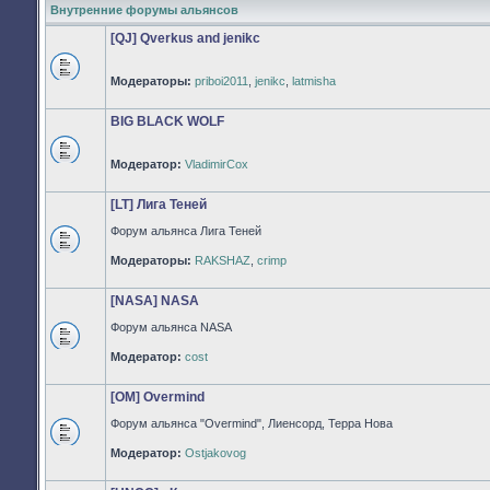
Внутренние форумы альянсов
[QJ] Qverkus and jenikc
Модераторы:
priboi2011
,
jenikc
,
latmisha
Нет
непрочитанных
сообщений
BIG BLACK WOLF
Модератор:
VladimirCox
Нет
непрочитанных
сообщений
[LT] Лига Теней
Форум альянса Лига Теней
Нет
Модераторы:
RAKSHAZ
,
crimp
непрочитанных
сообщений
[NASA] NASA
Форум альянса NASA
Нет
Модератор:
cost
непрочитанных
сообщений
[OM] Overmind
Форум альянса "Overmind", Лиенсорд, Терра Нова
Нет
Модератор:
Ostjakovog
непрочитанных
сообщений