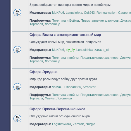
Здесь собираются пионеры нового мира и новой игры.
Модераторы:
MuKPo6
,
Lenusichka
,
Colt943
,
ReIncarnation
,
Casperit
Нет
Подфорумы:
Политика и Войны
,
Представление альянсов
,
Дискус
непрочитанных
Торговля
,
Логовница
сообщений
Сфера Волка :: экспериментальный мир
Обсуждаем новый мир, знакомимся. общаемся.
Модераторы:
MuKPo6
,
sly_fly
,
Lenusichka
,
zaraza_xl
Нет
Подфорумы:
Политика и войны
,
Представление альянсов
,
Дискус
непрочитанных
Торговля
,
Логовница
сообщений
Сфера Эридана
Мир, где расы ведут войну друг против друга.
Модераторы:
VaMaG
,
Pinhead666
,
Stradivari
Нет
Подфорумы:
Политика и войны
,
Представление альянсов
,
Дискус
непрочитанных
Торговля
,
Флейм
,
Логовница
сообщений
Сфера Ориона-Ворона-Феникса
Обсуждение жизни объединенного мира
Нет
Модераторы:
Lagshmiwara
,
Zemliak
,
Nurgle
непрочитанных
сообщений