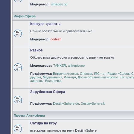
Нет
Модератор:
arhiepiscop
непрочитанных
сообщений
Инфо-Сфера
Конкурс красоты
Самые обаятельные и привлекательные
Нет
Модератор:
codesh
непрочитанных
сообщений
Разное
Общего вида дискуссии и вопросы по игре и не только
Модераторы:
TANKER
,
arhiepiscop
Нет
Подфорумы:
Встречи игроков
,
Опросы
,
IRC-чат
,
Радио <Сферы С
непрочитанных
другом
,
Медиамания
,
Фан-арт
,
Доска объявлений игроков
,
Литерат
сообщений
альянсы
,
Больничка
Зарубежная Сфера
Подфорумы:
DestinySphere.de
,
DestinySphere.lt
Нет
непрочитанных
сообщений
Проект Антисфера
Сатира на игру
все жанры приколов на тему DestinySphere
Нет