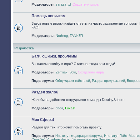
Нет
Модераторы:
zaraza_xl
,
Создатели мира
непрочитанных
сообщений
Помощь новичкам
Здесь новые игроки найдут ответы на часто задаваемые вопросы. 
FAQ!
Нет
Модераторы:
Nothrog
,
TANKER
непрочитанных
сообщений
Разработка
Баги, ошибки, проблемы
Вы нашли ошибку в игре? Отлично, тогда вам сюда!
Модераторы:
Zemliak
,
Solo
,
Создатели мира
Нет
непрочитанных
Подфорумы:
Обсуждаем геймплей
,
Раздел предложений
,
Вопросы
сообщений
Раздел жалоб
Жалобы на действия сотрудников команды DestinySphere.
Нет
Модераторы:
dada
,
Lukast
непрочитанных
сообщений
Моя Сфера!
Раздел для тех, кто хочет помогать проекту.
Подфорумы:
Институт модерации форума
,
Институт Гейм-Масте
Нет
Судьбы"
,
Альфа-сфера
,
Дисциплинарное Ведомство