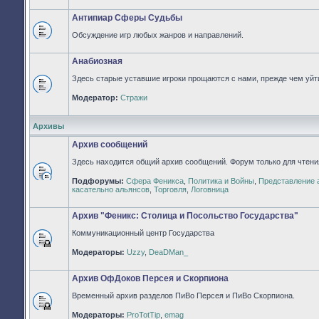
непрочитанных
сообщений
Антипиар Сферы Судьбы
Обсуждение игр любых жанров и направлений.
Нет
непрочитанных
сообщений
Анабиозная
Здесь старые уставшие игроки прощаются с нами, прежде чем уйти
Нет
Модератор:
Стражи
непрочитанных
сообщений
Архивы
Архив сообщений
Здесь находится общий архив сообщений. Форум только для чтени
Подфорумы:
Сфера Феникса
,
Политика и Войны
,
Представление 
Нет
касательно альянсов
,
Торговля
,
Логовница
непрочитанных
сообщений
Архив "Феникс: Столица и Посольство Государства"
Коммуникационный центр Государства
Форум
Модераторы:
Uzzy
,
DeaDMan_
закрыт
Архив ОфДоков Персея и Скорпиона
Временный архив разделов ПиВо Персея и ПиВо Скорпиона.
Форум
Модераторы:
ProTotTip
,
emag