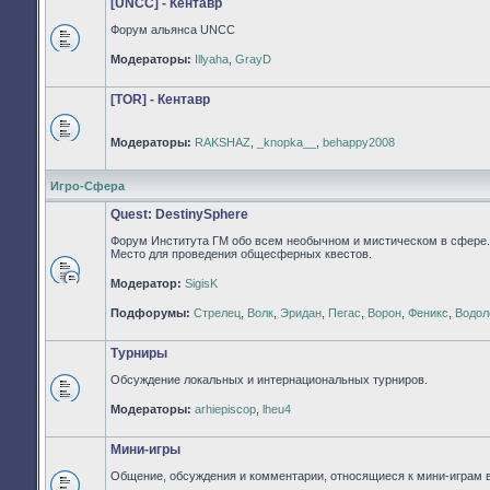
[UNCC] - Кентавр
Форум альянса UNCC
Нет
Модераторы:
Illyaha
,
GrayD
непрочитанных
сообщений
[TOR] - Кентавр
Модераторы:
RAKSHAZ
,
_knopka__
,
behappy2008
Нет
непрочитанных
сообщений
Игро-Сфера
Quest: DestinySphere
Форум Института ГМ обо всем необычном и мистическом в сфере.
Место для проведения общесферных квестов.
Модератор:
SigisK
Нет
непрочитанных
Подфорумы:
Стрелец
,
Волк
,
Эридан
,
Пегас
,
Ворон
,
Феникс
,
Водол
сообщений
Турниры
Обсуждение локальных и интернациональных турниров.
Нет
Модераторы:
arhiepiscop
,
lheu4
непрочитанных
сообщений
Мини-игры
Общение, обсуждения и комментарии, относящиеся к мини-играм 