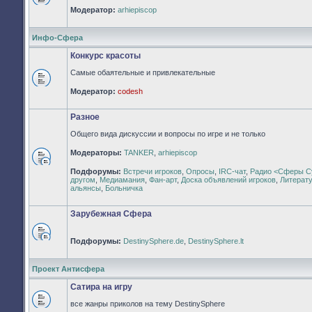
Нет
Модератор:
arhiepiscop
непрочитанных
сообщений
Инфо-Сфера
Конкурс красоты
Самые обаятельные и привлекательные
Нет
Модератор:
codesh
непрочитанных
сообщений
Разное
Общего вида дискуссии и вопросы по игре и не только
Модераторы:
TANKER
,
arhiepiscop
Нет
Подфорумы:
Встречи игроков
,
Опросы
,
IRC-чат
,
Радио <Сферы С
непрочитанных
другом
,
Медиамания
,
Фан-арт
,
Доска объявлений игроков
,
Литерат
сообщений
альянсы
,
Больничка
Зарубежная Сфера
Подфорумы:
DestinySphere.de
,
DestinySphere.lt
Нет
непрочитанных
сообщений
Проект Антисфера
Сатира на игру
все жанры приколов на тему DestinySphere
Нет