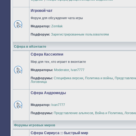
непрочитанных
сообщений
Игровой чат
Форум для обсуждения чата игры
Модератор:
Zemliak
Нет
непрочитанных
Подфорум:
Зарегистрированным пользователям
сообщений
Сфера в вКонтакте
Сфера Кассиопеи
Мир для тех, кто играет в вконтакте
Модераторы:
Moderator
,
Ivan7777
Нет
Подфорумы:
Специфика версии
,
Политика и войны
,
Представлен
непрочитанных
Логовница
сообщений
Сфера Андромеды
Модератор:
Ivan7777
Нет
Подфорумы:
Представление альянсов
,
Война и Политика
,
Логови
непрочитанных
сообщений
Форумы игровых миров
Сфера Сириуса :: быстрый мир