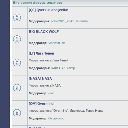
Внутренние форумы альянсов
[QJ] Qverkus and jenikc
Модераторы:
priboi2011
,
jenikc
,
latmisha
Нет
непрочитанных
сообщений
BIG BLACK WOLF
Модератор:
VladimirCox
Нет
непрочитанных
сообщений
[LT] Лига Теней
Форум альянса Лига Теней
Нет
Модераторы:
RAKSHAZ
,
crimp
непрочитанных
сообщений
[NASA] NASA
Форум альянса NASA
Нет
Модератор:
cost
непрочитанных
сообщений
[OM] Overmind
Форум альянса "Overmind", Лиенсорд, Терра Нова
Нет
Модератор:
Ostjakovog
непрочитанных
сообщений