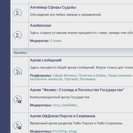
непрочитанных
сообщений
Антипиар Сферы Судьбы
Обсуждение игр любых жанров и направлений.
Нет
непрочитанных
сообщений
Анабиозная
Здесь старые уставшие игроки прощаются с нами, прежде чем уйти
Нет
Модератор:
Стражи
непрочитанных
сообщений
Архивы
Архив сообщений
Здесь находится общий архив сообщений. Форум только для чтени
Подфорумы:
Сфера Феникса
,
Политика и Войны
,
Представление 
Нет
касательно альянсов
,
Торговля
,
Логовница
непрочитанных
сообщений
Архив "Феникс: Столица и Посольство Государства"
Коммуникационный центр Государства
Форум
Модераторы:
Uzzy
,
DeaDMan_
закрыт
Архив ОфДоков Персея и Скорпиона
Временный архив разделов ПиВо Персея и ПиВо Скорпиона.
Форум
Модераторы:
ProTotTip
,
emag