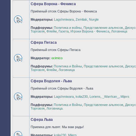
Сфера Ворона - Феникса
Приёмный отсек Сферы Ворона - Феникса
Модераторы:
Lagshmiwara
,
Zemliak
,
Nurgle
Нет
Подфорумы:
Политика и войны
,
Представление альянсов
,
Дискус
непрочитанных
Торговля
,
Флейм
,
Газета
,
Игроки Ворона - Феникса
,
Логовница
сообщений
Сфера Пегаса
Приёмный отсек Сферы Пегаса
Модератор:
ocimico
Нет
Подфорумы:
Политика и Войны
,
Представление альянсов
,
Дискус
непрочитанных
Торговля
,
Флейм
,
Логовница
сообщений
Сфера Водолея - Льва
Приёмный отсек Сферы Водолея - Льва
Модераторы:
Lagshmiwara
,
kolia230
,
Loriens
,
_Warrkan_
,
Mijers
Нет
Подфорумы:
Политика и Войны
,
Представление альянсов
,
Дискус
непрочитанных
Торговля
,
Логовница.
сообщений
Сфера Льва
Приемка для львят. Мы вам рады!
Модераторы:
kolia230
,
Mijers