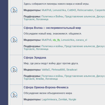
Здесь собираются пионеры нового мира и новой игры.
Модераторы:
MuKPo6
,
Lenusichka
,
Colt943
,
ReIncarnation
,
Casperit
Нет
Подфорумы:
Политика и Войны
,
Представление альянсов
,
Дискус
непрочитанных
Торговля
,
Логовница
сообщений
Сфера Волка :: экспериментальный мир
Обсуждаем новый мир, знакомимся. общаемся.
Модераторы:
MuKPo6
,
sly_fly
,
Lenusichka
,
zaraza_xl
Нет
Подфорумы:
Политика и войны
,
Представление альянсов
,
Дискус
непрочитанных
Торговля
,
Логовница
сообщений
Сфера Эридана
Мир, где расы ведут войну друг против друга.
Модераторы:
VaMaG
,
Pinhead666
,
Stradivari
Нет
Подфорумы:
Политика и войны
,
Представление альянсов
,
Дискус
непрочитанных
Торговля
,
Флейм
,
Логовница
сообщений
Сфера Ориона-Ворона-Феникса
Обсуждение жизни объединенного мира
Нет
Модераторы:
Lagshmiwara
,
Zemliak
,
Nurgle
непрочитанных
сообщений