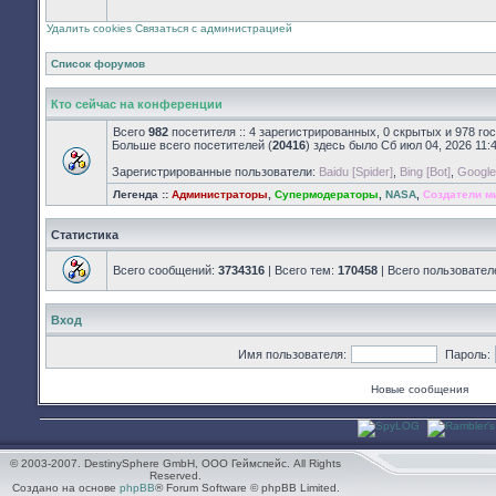
закрыт
Удалить cookies
Связаться с администрацией
Список форумов
Кто сейчас на конференции
Всего
982
посетителя :: 4 зарегистрированных, 0 скрытых и 978 го
Больше всего посетителей (
20416
) здесь было Сб июл 04, 2026 11:
Зарегистрированные пользователи:
Baidu [Spider]
,
Bing [Bot]
,
Google 
Легенда ::
Администраторы
,
Супермодераторы
,
NASA
,
Создатели м
Статистика
Всего сообщений:
3734316
| Всего тем:
170458
| Всего пользовател
Вход
Имя пользователя:
Пароль:
Новые сообщения
© 2003-2007. DestinySphere GmbH, ООО Геймспейс. All Rights
Reserved.
Создано на основе
phpBB
® Forum Software © phpBB Limited.