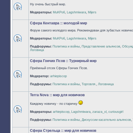
Ну очень быстрый мир.
Нет
Модераторы:
MuKPo6
,
Lagshmiwara
,
Mijers
непрочитанных
сообщений
Сфера Кентавра :: молодой мир
Форум самого молодого мира. Рекомендован для зубастых новичко
Модераторы:
MuKPo6
,
Lagshmiwara
,
Mijers
Нет
Подфорумы:
Политика и войны
,
Представление альянсов
,
Обсужд
непрочитанных
Логовица
сообщений
Сфера Гончих Псов :: Турнирный мир
Приёмный отсек Сферы Гончих Псов.
Модератор:
arhiepiscop
Нет
непрочитанных
Подфорумы:
Политика и войны
,
Торговля.
,
Логовница
сообщений
Terra Nova :: мир для новичков
Каждому новичку - по старичку
Модераторы:
arhiepiscop
,
Lagshmiwara
,
zaraza_xl
,
curiousgirl
Нет
непрочитанных
Подфорумы:
Политика и войны
,
Дискуссии касательно альянсов
,
сообщений
Сфера Стрельца :: мир для новичков