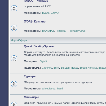
[UNCC] - Кентавр
Форум альянса UNCC
Нет
Модераторы:
Illyaha
,
GrayD
непрочитанных
сообщений
[TOR] - Кентавр
Модераторы:
RAKSHAZ
,
_knopka__
,
behappy2008
Нет
непрочитанных
сообщений
Игро-Сфера
Quest: DestinySphere
Форум Института ГМ обо всем необычном и мистическом в сфере.
Место для проведения общесферных квестов.
Модератор:
SigisK
Нет
непрочитанных
Подфорумы:
Стрелец
,
Волк
,
Эридан
,
Пегас
,
Ворон
,
Феникс
,
Водол
сообщений
Турниры
Обсуждение локальных и интернациональных турниров.
Нет
Модераторы:
arhiepiscop
,
lheu4
непрочитанных
сообщений
Мини-игры
Общение, обсуждения и комментарии, относящиеся к мини-играм 