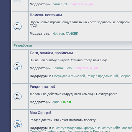
Нет
Модераторы:
zaraza_xl
,
Создатели мира
непрочитанных
сообщений
Помощь новичкам
Здесь новые игроки найдут ответы на часто задаваемые вопросы. 
FAQ!
Нет
Модераторы:
Nothrog
,
TANKER
непрочитанных
сообщений
Разработка
Баги, ошибки, проблемы
Вы нашли ошибку в игре? Отлично, тогда вам сюда!
Модераторы:
Zemliak
,
Solo
,
Создатели мира
Нет
непрочитанных
Подфорумы:
Обсуждаем геймплей
,
Раздел предложений
,
Вопросы
сообщений
Раздел жалоб
Жалобы на действия сотрудников команды DestinySphere.
Нет
Модераторы:
dada
,
Lukast
непрочитанных
сообщений
Моя Сфера!
Раздел для тех, кто хочет помогать проекту.
Подфорумы:
Институт модерации форума
,
Институт Гейм-Масте
Нет
Судьбы"
,
Альфа-сфера
,
Дисциплинарное Ведомство