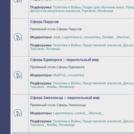
Нет
Подфорумы:
Политика и Войны
,
Раздел для обучения львят
,
Пред
непрочитанных
Дискуссии касательно альянсов
,
Торговля
,
Логовница
сообщений
Сфера Парусов
Приемный отсек Сферы Парусов
Модераторы:
dada
,
Lagshmiwara
,
Lenusichka
,
Zemliak
,
_Warrkan_
Нет
Подфорумы:
Политика и Войны
,
Представление альянсов
,
Дискус
непрочитанных
Торговля
,
Логовица
сообщений
Сфера Единорога :: паралельный мир
Приёмный отсек Сферы Единорога
Модераторы:
MuKPo6
,
Lenusichka
Нет
Подфорумы:
Политика и Войны
,
Представление альянсов
,
Дискус
непрочитанных
Торговля.
,
Флейм
,
Логовница
сообщений
Сфера Змееносца :: паралельный мир
Приемный отсек Сферы Змееносца
Модераторы:
Lagshmiwara
,
Loriens
,
_Warrkan_
Нет
Подфорумы:
Политика и Войны
,
Представление альянсов
,
Дискус
непрочитанных
Торговля.
,
Флейм
,
Логовница
сообщений