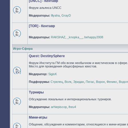
[UNCC] - Кентавр
Форум альянса UNCC
Нет
Модераторы:
Illyaha
,
GrayD
непрочитанных
сообщений
[TOR] - Кентавр
Модераторы:
RAKSHAZ
,
_knopka__
,
behappy2008
Нет
непрочитанных
сообщений
Игро-Сфера
Quest: DestinySphere
Форум Института ГМ обо всем необычном и мистическом в сфере.
Место для проведения общесферных квестов.
Модератор:
SigisK
Нет
непрочитанных
Подфорумы:
Стрелец
,
Волк
,
Эридан
,
Пегас
,
Ворон
,
Феникс
,
Водол
сообщений
Турниры
Обсуждение локальных и интернациональных турниров.
Нет
Модераторы:
arhiepiscop
,
lheu4
непрочитанных
сообщений
Мини-игры
Общение, обсуждения и комментарии, относящиеся к мини-играм 