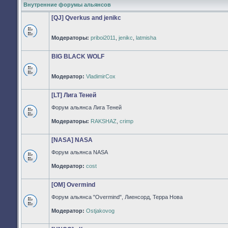
Внутренние форумы альянсов
[QJ] Qverkus and jenikc
Модераторы:
priboi2011
,
jenikc
,
latmisha
Нет
непрочитанных
сообщений
BIG BLACK WOLF
Модератор:
VladimirCox
Нет
непрочитанных
сообщений
[LT] Лига Теней
Форум альянса Лига Теней
Нет
Модераторы:
RAKSHAZ
,
crimp
непрочитанных
сообщений
[NASA] NASA
Форум альянса NASA
Нет
Модератор:
cost
непрочитанных
сообщений
[OM] Overmind
Форум альянса "Overmind", Лиенсорд, Терра Нова
Нет
Модератор:
Ostjakovog
непрочитанных
сообщений