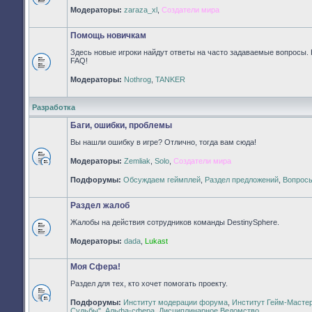
Нет
Модераторы:
zaraza_xl
,
Создатели мира
непрочитанных
сообщений
Помощь новичкам
Здесь новые игроки найдут ответы на часто задаваемые вопросы. 
FAQ!
Нет
Модераторы:
Nothrog
,
TANKER
непрочитанных
сообщений
Разработка
Баги, ошибки, проблемы
Вы нашли ошибку в игре? Отлично, тогда вам сюда!
Модераторы:
Zemliak
,
Solo
,
Создатели мира
Нет
непрочитанных
Подфорумы:
Обсуждаем геймплей
,
Раздел предложений
,
Вопросы
сообщений
Раздел жалоб
Жалобы на действия сотрудников команды DestinySphere.
Нет
Модераторы:
dada
,
Lukast
непрочитанных
сообщений
Моя Сфера!
Раздел для тех, кто хочет помогать проекту.
Подфорумы:
Институт модерации форума
,
Институт Гейм-Масте
Нет
Судьбы"
,
Альфа-сфера
,
Дисциплинарное Ведомство