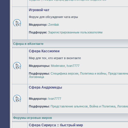
непрочитанных
сообщений
Игровой чат
Форум для обсуждения чата игры
Модератор:
Zemliak
Нет
непрочитанных
Подфорум:
Зарегистрированным пользователям
сообщений
Сфера в вКонтакте
Сфера Кассиопеи
Мир для тех, кто играет в вконтакте
Модераторы:
Moderator
,
Ivan7777
Нет
Подфорумы:
Специфика версии
,
Политика и войны
,
Представлен
непрочитанных
Логовница
сообщений
Сфера Андромеды
Модератор:
Ivan7777
Нет
Подфорумы:
Представление альянсов
,
Война и Политика
,
Логови
непрочитанных
сообщений
Форумы игровых миров
Сфера Сириуса :: быстрый мир