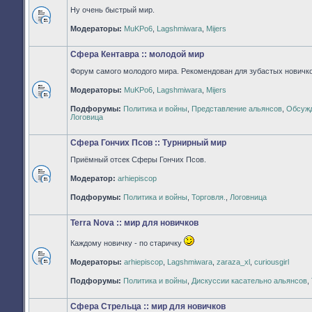
Ну очень быстрый мир.
Нет
Модераторы:
MuKPo6
,
Lagshmiwara
,
Mijers
непрочитанных
сообщений
Сфера Кентавра :: молодой мир
Форум самого молодого мира. Рекомендован для зубастых новичко
Модераторы:
MuKPo6
,
Lagshmiwara
,
Mijers
Нет
Подфорумы:
Политика и войны
,
Представление альянсов
,
Обсужд
непрочитанных
Логовица
сообщений
Сфера Гончих Псов :: Турнирный мир
Приёмный отсек Сферы Гончих Псов.
Модератор:
arhiepiscop
Нет
непрочитанных
Подфорумы:
Политика и войны
,
Торговля.
,
Логовница
сообщений
Terra Nova :: мир для новичков
Каждому новичку - по старичку
Модераторы:
arhiepiscop
,
Lagshmiwara
,
zaraza_xl
,
curiousgirl
Нет
непрочитанных
Подфорумы:
Политика и войны
,
Дискуссии касательно альянсов
,
сообщений
Сфера Стрельца :: мир для новичков