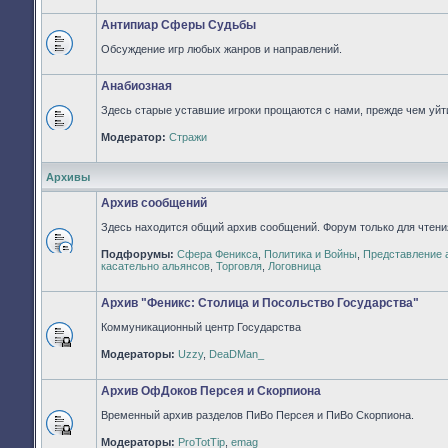
непрочитанных
сообщений
Антипиар Сферы Судьбы
Обсуждение игр любых жанров и направлений.
Нет
непрочитанных
сообщений
Анабиозная
Здесь старые уставшие игроки прощаются с нами, прежде чем уйти
Нет
Модератор:
Стражи
непрочитанных
сообщений
Архивы
Архив сообщений
Здесь находится общий архив сообщений. Форум только для чтени
Подфорумы:
Сфера Феникса
,
Политика и Войны
,
Представление 
Нет
касательно альянсов
,
Торговля
,
Логовница
непрочитанных
сообщений
Архив "Феникс: Столица и Посольство Государства"
Коммуникационный центр Государства
Форум
Модераторы:
Uzzy
,
DeaDMan_
закрыт
Архив ОфДоков Персея и Скорпиона
Временный архив разделов ПиВо Персея и ПиВо Скорпиона.
Форум
Модераторы:
ProTotTip
,
emag