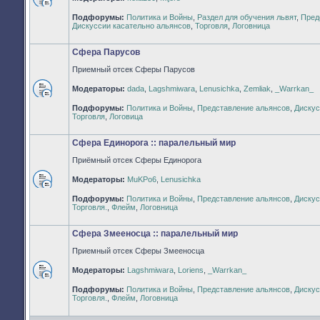
Нет
Подфорумы:
Политика и Войны
,
Раздел для обучения львят
,
Пред
непрочитанных
Дискуссии касательно альянсов
,
Торговля
,
Логовница
сообщений
Сфера Парусов
Приемный отсек Сферы Парусов
Модераторы:
dada
,
Lagshmiwara
,
Lenusichka
,
Zemliak
,
_Warrkan_
Нет
Подфорумы:
Политика и Войны
,
Представление альянсов
,
Дискус
непрочитанных
Торговля
,
Логовица
сообщений
Сфера Единорога :: паралельный мир
Приёмный отсек Сферы Единорога
Модераторы:
MuKPo6
,
Lenusichka
Нет
Подфорумы:
Политика и Войны
,
Представление альянсов
,
Дискус
непрочитанных
Торговля.
,
Флейм
,
Логовница
сообщений
Сфера Змееносца :: паралельный мир
Приемный отсек Сферы Змееносца
Модераторы:
Lagshmiwara
,
Loriens
,
_Warrkan_
Нет
Подфорумы:
Политика и Войны
,
Представление альянсов
,
Дискус
непрочитанных
Торговля.
,
Флейм
,
Логовница
сообщений