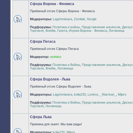
Сфера Ворона - Феникса
Приёмный отсек Сферы Ворона - Феникса
Модераторы:
Lagshmiwara
,
Zemliak
,
Nurgle
Нет
Подфорумы:
Политика и войны
,
Представление альянсов
,
Дискус
непрочитанных
Торговля
,
Флейм
,
Газета
,
Игроки Ворона - Феникса
,
Логовница
сообщений
Сфера Пегаса
Приёмный отсек Сферы Пегаса
Модератор:
ocimico
Нет
Подфорумы:
Политика и Войны
,
Представление альянсов
,
Дискус
непрочитанных
Торговля
,
Флейм
,
Логовница
сообщений
Сфера Водолея - Льва
Приёмный отсек Сферы Водолея - Льва
Модераторы:
Lagshmiwara
,
kolia230
,
Loriens
,
_Warrkan_
,
Mijers
Нет
Подфорумы:
Политика и Войны
,
Представление альянсов
,
Дискус
непрочитанных
Торговля
,
Логовница.
сообщений
Сфера Льва
Приемка для львят. Мы вам рады!
Модераторы:
kolia230
,
Mijers