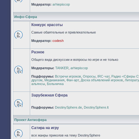
Нет
Модератор:
arhiepiscop
непрочитанных
сообщений
Инфо-Сфера
Конкурс красоты
Самые обаятельные и привлекательные
Нет
Модератор:
codesh
непрочитанных
сообщений
Разное
Общего вида дискуссии и вопросы по игре и не только
Модераторы:
TANKER
,
arhiepiscop
Нет
Подфорумы:
Встречи игроков
,
Опросы
,
IRC-чат
,
Радио <Сферы С
непрочитанных
другом
,
Медиамания
,
Фан-арт
,
Доска объявлений игроков
,
Литерат
сообщений
альянсы
,
Больничка
Зарубежная Сфера
Подфорумы:
DestinySphere.de
,
DestinySphere.lt
Нет
непрочитанных
сообщений
Проект Антисфера
Сатира на игру
все жанры приколов на тему DestinySphere
Нет