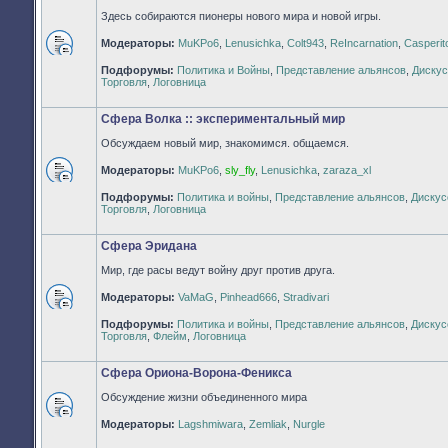
Здесь собираются пионеры нового мира и новой игры.
Модераторы:
MuKPo6
,
Lenusichka
,
Colt943
,
ReIncarnation
,
Casperit
Нет
Подфорумы:
Политика и Войны
,
Представление альянсов
,
Дискус
непрочитанных
Торговля
,
Логовница
сообщений
Сфера Волка :: экспериментальный мир
Обсуждаем новый мир, знакомимся. общаемся.
Модераторы:
MuKPo6
,
sly_fly
,
Lenusichka
,
zaraza_xl
Нет
Подфорумы:
Политика и войны
,
Представление альянсов
,
Дискус
непрочитанных
Торговля
,
Логовница
сообщений
Сфера Эридана
Мир, где расы ведут войну друг против друга.
Модераторы:
VaMaG
,
Pinhead666
,
Stradivari
Нет
Подфорумы:
Политика и войны
,
Представление альянсов
,
Дискус
непрочитанных
Торговля
,
Флейм
,
Логовница
сообщений
Сфера Ориона-Ворона-Феникса
Обсуждение жизни объединенного мира
Нет
Модераторы:
Lagshmiwara
,
Zemliak
,
Nurgle
непрочитанных
сообщений