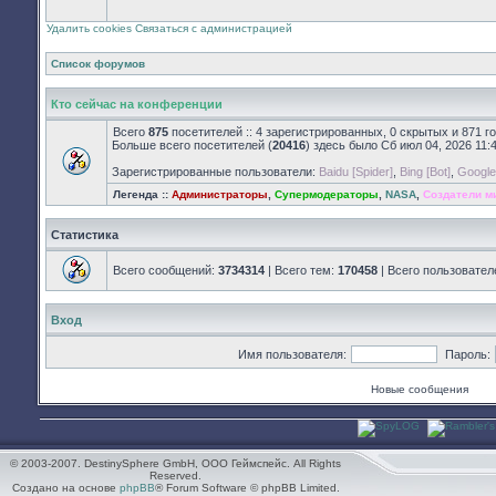
закрыт
Удалить cookies
Связаться с администрацией
Список форумов
Кто сейчас на конференции
Всего
875
посетителей :: 4 зарегистрированных, 0 скрытых и 871 г
Больше всего посетителей (
20416
) здесь было Сб июл 04, 2026 11:
Зарегистрированные пользователи:
Baidu [Spider]
,
Bing [Bot]
,
Google 
Легенда ::
Администраторы
,
Супермодераторы
,
NASA
,
Создатели м
Статистика
Всего сообщений:
3734314
| Всего тем:
170458
| Всего пользовател
Вход
Имя пользователя:
Пароль:
Новые сообщения
© 2003-2007. DestinySphere GmbH, ООО Геймспейс. All Rights
Reserved.
Создано на основе
phpBB
® Forum Software © phpBB Limited.