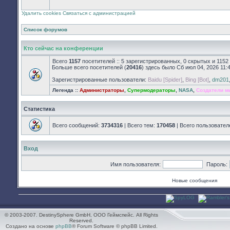
закрыт
Удалить cookies
Связаться с администрацией
Список форумов
Кто сейчас на конференции
Всего
1157
посетителей :: 5 зарегистрированных, 0 скрытых и 1152
Больше всего посетителей (
20416
) здесь было Сб июл 04, 2026 11:
Зарегистрированные пользователи:
Baidu [Spider]
,
Bing [Bot]
,
dm201
Легенда ::
Администраторы
,
Супермодераторы
,
NASA
,
Создатели м
Статистика
Всего сообщений:
3734316
| Всего тем:
170458
| Всего пользовател
Вход
Имя пользователя:
Пароль:
Новые сообщения
© 2003-2007. DestinySphere GmbH, ООО Геймспейс. All Rights
Reserved.
Создано на основе
phpBB
® Forum Software © phpBB Limited.