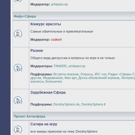
Нет
Модератор:
arhiepiscop
непрочитанных
сообщений
Инфо-Сфера
Конкурс красоты
Самые обаятельные и привлекательные
Нет
Модератор:
codesh
непрочитанных
сообщений
Разное
Общего вида дискуссии и вопросы по игре и не только
Модераторы:
TANKER
,
arhiepiscop
Нет
Подфорумы:
Встречи игроков
,
Опросы
,
IRC-чат
,
Радио <Сферы С
непрочитанных
другом
,
Медиамания
,
Фан-арт
,
Доска объявлений игроков
,
Литерат
сообщений
альянсы
,
Больничка
Зарубежная Сфера
Подфорумы:
DestinySphere.de
,
DestinySphere.lt
Нет
непрочитанных
сообщений
Проект Антисфера
Сатира на игру
все жанры приколов на тему DestinySphere
Нет