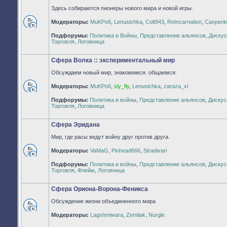
Здесь собираются пионеры нового мира и новой игры.
Модераторы:
MuKPo6
,
Lenusichka
,
Colt943
,
ReIncarnation
,
Casperit
Нет
Подфорумы:
Политика и Войны
,
Представление альянсов
,
Дискус
непрочитанных
Торговля
,
Логовница
сообщений
Сфера Волка :: экспериментальный мир
Обсуждаем новый мир, знакомимся. общаемся.
Модераторы:
MuKPo6
,
sly_fly
,
Lenusichka
,
zaraza_xl
Нет
Подфорумы:
Политика и войны
,
Представление альянсов
,
Дискус
непрочитанных
Торговля
,
Логовница
сообщений
Сфера Эридана
Мир, где расы ведут войну друг против друга.
Модераторы:
VaMaG
,
Pinhead666
,
Stradivari
Нет
Подфорумы:
Политика и войны
,
Представление альянсов
,
Дискус
непрочитанных
Торговля
,
Флейм
,
Логовница
сообщений
Сфера Ориона-Ворона-Феникса
Обсуждение жизни объединенного мира
Нет
Модераторы:
Lagshmiwara
,
Zemliak
,
Nurgle
непрочитанных
сообщений