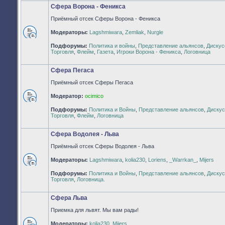
Сфера Ворона - Феникса
Приёмный отсек Сферы Ворона - Феникса
Модераторы:
Lagshmiwara
,
Zemliak
,
Nurgle
Нет
Подфорумы:
Политика и войны
,
Представление альянсов
,
Дискус
непрочитанных
Торговля
,
Флейм
,
Газета
,
Игроки Ворона - Феникса
,
Логовница
сообщений
Сфера Пегаса
Приёмный отсек Сферы Пегаса
Модератор:
ocimico
Нет
Подфорумы:
Политика и Войны
,
Представление альянсов
,
Дискус
непрочитанных
Торговля
,
Флейм
,
Логовница
сообщений
Сфера Водолея - Льва
Приёмный отсек Сферы Водолея - Льва
Модераторы:
Lagshmiwara
,
kolia230
,
Loriens
,
_Warrkan_
,
Mijers
Нет
Подфорумы:
Политика и Войны
,
Представление альянсов
,
Дискус
непрочитанных
Торговля
,
Логовница.
сообщений
Сфера Льва
Приемка для львят. Мы вам рады!
Модераторы:
kolia230
,
Mijers