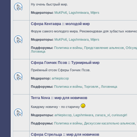
Ну очень быстрый мир.
Нет
Модераторы:
MuKPo6
,
Lagshmiwara
,
Mijers
непрочитанных
сообщений
Сфера Кентавра :: молодой мир
Форум самого молодого мира. Рекомендован для зубастых новичко
Модераторы:
MuKPo6
,
Lagshmiwara
,
Mijers
Нет
Подфорумы:
Политика и войны
,
Представление альянсов
,
Обсужд
непрочитанных
Логовица
сообщений
Сфера Гончих Псов :: Турнирный мир
Приёмный отсек Сферы Гончих Псов.
Модератор:
arhiepiscop
Нет
непрочитанных
Подфорумы:
Политика и войны
,
Торговля.
,
Логовница
сообщений
Terra Nova :: мир для новичков
Каждому новичку - по старичку
Модераторы:
arhiepiscop
,
Lagshmiwara
,
zaraza_xl
,
curiousgirl
Нет
непрочитанных
Подфорумы:
Политика и войны
,
Дискуссии касательно альянсов
,
сообщений
Сфера Стрельца :: мир для новичков