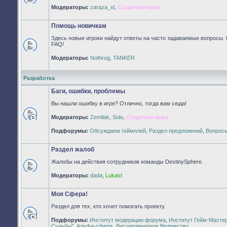
Нет
Модераторы:
zaraza_xl
,
Создатели мира
непрочитанных
сообщений
Помощь новичкам
Здесь новые игроки найдут ответы на часто задаваемые вопросы. 
FAQ!
Нет
Модераторы:
Nothrog
,
TANKER
непрочитанных
сообщений
Разработка
Баги, ошибки, проблемы
Вы нашли ошибку в игре? Отлично, тогда вам сюда!
Модераторы:
Zemliak
,
Solo
,
Создатели мира
Нет
непрочитанных
Подфорумы:
Обсуждаем геймплей
,
Раздел предложений
,
Вопросы
сообщений
Раздел жалоб
Жалобы на действия сотрудников команды DestinySphere.
Нет
Модераторы:
dada
,
Lukast
непрочитанных
сообщений
Моя Сфера!
Раздел для тех, кто хочет помогать проекту.
Подфорумы:
Институт модерации форума
,
Институт Гейм-Масте
Нет
Судьбы"
,
Альфа-сфера
,
Дисциплинарное Ведомство