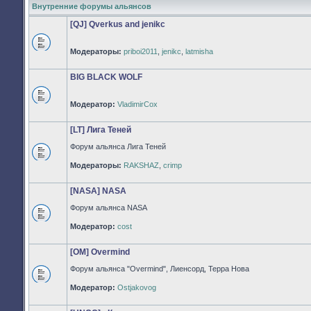
Внутренние форумы альянсов
[QJ] Qverkus and jenikc
Модераторы:
priboi2011
,
jenikc
,
latmisha
Нет
непрочитанных
сообщений
BIG BLACK WOLF
Модератор:
VladimirCox
Нет
непрочитанных
сообщений
[LT] Лига Теней
Форум альянса Лига Теней
Нет
Модераторы:
RAKSHAZ
,
crimp
непрочитанных
сообщений
[NASA] NASA
Форум альянса NASA
Нет
Модератор:
cost
непрочитанных
сообщений
[OM] Overmind
Форум альянса "Overmind", Лиенсорд, Терра Нова
Нет
Модератор:
Ostjakovog
непрочитанных
сообщений