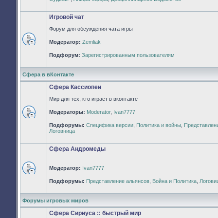
непрочитанных
сообщений
Игровой чат
Форум для обсуждения чата игры
Модератор:
Zemliak
Нет
непрочитанных
Подфорум:
Зарегистрированным пользователям
сообщений
Сфера в вКонтакте
Сфера Кассиопеи
Мир для тех, кто играет в вконтакте
Модераторы:
Moderator
,
Ivan7777
Нет
Подфорумы:
Специфика версии
,
Политика и войны
,
Представлен
непрочитанных
Логовница
сообщений
Сфера Андромеды
Модератор:
Ivan7777
Нет
Подфорумы:
Представление альянсов
,
Война и Политика
,
Логови
непрочитанных
сообщений
Форумы игровых миров
Сфера Сириуса :: быстрый мир