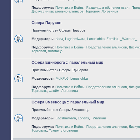
Нет
Подфорумы:
Политика и Войны
,
Раздел для обучения львят
,
Пред
непрочитанных
Дискуссии касательно альянсов
,
Торговля
,
Логовница
сообщений
Сфера Парусов
Приемный отсек Сферы Парусов
Модераторы:
dada
,
Lagshmiwara
,
Lenusichka
,
Zemliak
,
_Warrkan_
Нет
Подфорумы:
Политика и Войны
,
Представление альянсов
,
Дискус
непрочитанных
Торговля
,
Логовица
сообщений
Сфера Единорога :: паралельный мир
Приёмный отсек Сферы Единорога
Модераторы:
MuKPo6
,
Lenusichka
Нет
Подфорумы:
Политика и Войны
,
Представление альянсов
,
Дискус
непрочитанных
Торговля.
,
Флейм
,
Логовница
сообщений
Сфера Змееносца :: паралельный мир
Приемный отсек Сферы Змееносца
Модераторы:
Lagshmiwara
,
Loriens
,
_Warrkan_
Нет
Подфорумы:
Политика и Войны
,
Представление альянсов
,
Дискус
непрочитанных
Торговля.
,
Флейм
,
Логовница
сообщений