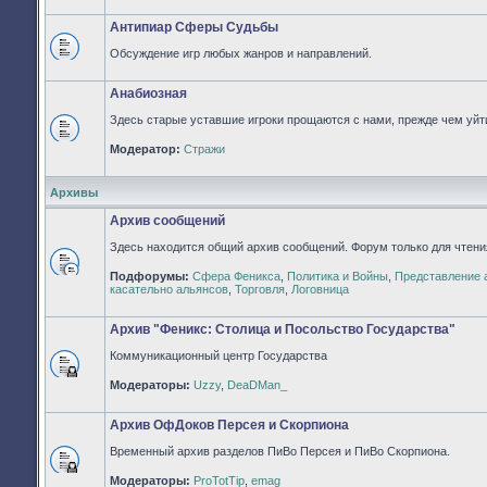
непрочитанных
сообщений
Антипиар Сферы Судьбы
Обсуждение игр любых жанров и направлений.
Нет
непрочитанных
сообщений
Анабиозная
Здесь старые уставшие игроки прощаются с нами, прежде чем уйти
Нет
Модератор:
Стражи
непрочитанных
сообщений
Архивы
Архив сообщений
Здесь находится общий архив сообщений. Форум только для чтени
Подфорумы:
Сфера Феникса
,
Политика и Войны
,
Представление 
Нет
касательно альянсов
,
Торговля
,
Логовница
непрочитанных
сообщений
Архив "Феникс: Столица и Посольство Государства"
Коммуникационный центр Государства
Форум
Модераторы:
Uzzy
,
DeaDMan_
закрыт
Архив ОфДоков Персея и Скорпиона
Временный архив разделов ПиВо Персея и ПиВо Скорпиона.
Форум
Модераторы:
ProTotTip
,
emag