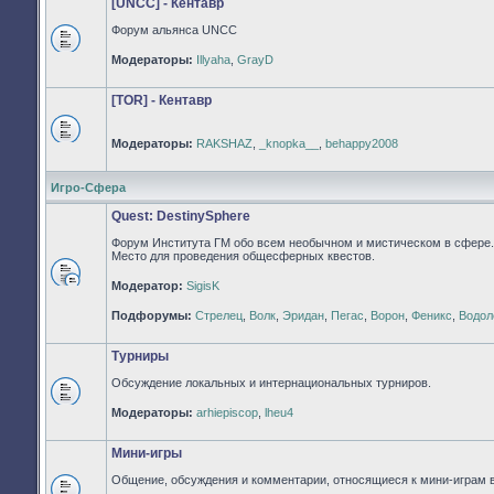
[UNCC] - Кентавр
Форум альянса UNCC
Нет
Модераторы:
Illyaha
,
GrayD
непрочитанных
сообщений
[TOR] - Кентавр
Модераторы:
RAKSHAZ
,
_knopka__
,
behappy2008
Нет
непрочитанных
сообщений
Игро-Сфера
Quest: DestinySphere
Форум Института ГМ обо всем необычном и мистическом в сфере.
Место для проведения общесферных квестов.
Модератор:
SigisK
Нет
непрочитанных
Подфорумы:
Стрелец
,
Волк
,
Эридан
,
Пегас
,
Ворон
,
Феникс
,
Водол
сообщений
Турниры
Обсуждение локальных и интернациональных турниров.
Нет
Модераторы:
arhiepiscop
,
lheu4
непрочитанных
сообщений
Мини-игры
Общение, обсуждения и комментарии, относящиеся к мини-играм 