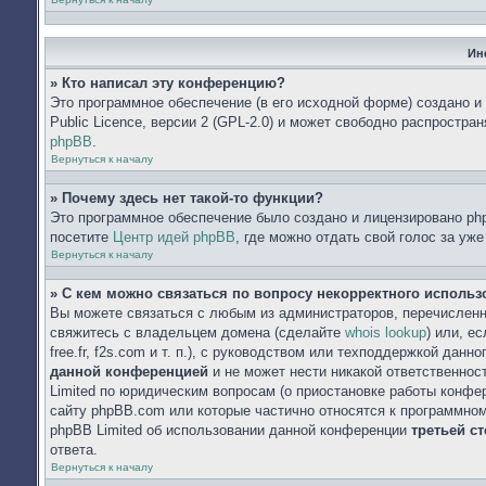
Ин
» Кто написал эту конференцию?
Это программное обеспечение (в его исходной форме) создано 
Public Licence, версии 2 (GPL-2.0) и может свободно распростр
phpBB
.
Вернуться к началу
» Почему здесь нет такой-то функции?
Это программное обеспечение было создано и лицензировано php
посетите
Центр идей phpBB
, где можно отдать свой голос за уж
Вернуться к началу
» С кем можно связаться по вопросу некорректного исполь
Вы можете связаться с любым из администраторов, перечисленн
свяжитесь с владельцем домена (сделайте
whois lookup
) или, е
free.fr, f2s.com и т. п.), с руководством или техподдержкой данн
данной конференцией
и не может нести никакой ответственнос
Limited по юридическим вопросам (о приостановке работы конфере
сайту phpBB.com или которые частично относятся к программном
phpBB Limited об использовании данной конференции
третьей с
ответа.
Вернуться к началу