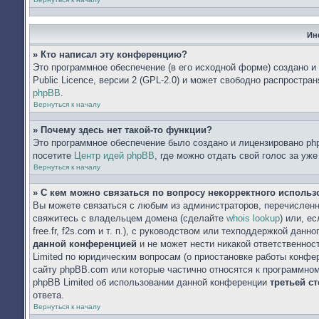
Ин
» Кто написал эту конференцию?
Это программное обеспечение (в его исходной форме) создано 
Public Licence, версии 2 (GPL-2.0) и может свободно распростр
phpBB
.
Вернуться к началу
» Почему здесь нет такой-то функции?
Это программное обеспечение было создано и лицензировано php
посетите
Центр идей phpBB
, где можно отдать свой голос за уж
Вернуться к началу
» С кем можно связаться по вопросу некорректного исполь
Вы можете связаться с любым из администраторов, перечисленн
свяжитесь с владельцем домена (сделайте
whois lookup
) или, е
free.fr, f2s.com и т. п.), с руководством или техподдержкой данн
данной конференцией
и не может нести никакой ответственнос
Limited по юридическим вопросам (о приостановке работы конфере
сайту phpBB.com или которые частично относятся к программном
phpBB Limited об использовании данной конференции
третьей с
ответа.
Вернуться к началу