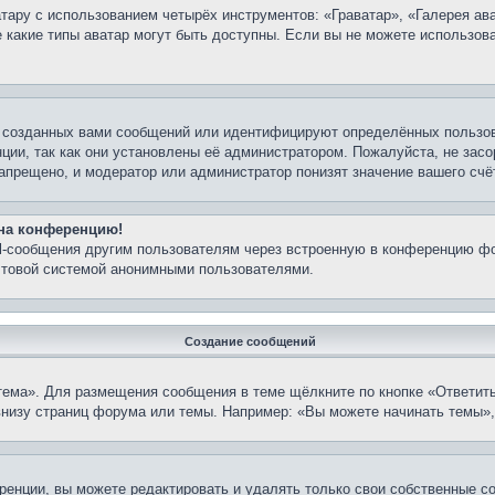
ару с использованием четырёх инструментов: «Граватар», «Галерея ава
е какие типы аватар могут быть доступны. Если вы не можете использо
 созданных вами сообщений или идентифицируют определённых пользов
ции, так как они установлены её администратором. Пожалуйста, не зас
апрещено, и модератор или администратор понизят значение вашего счё
 на конференцию!
il-сообщения другим пользователям через встроенную в конференцию фо
очтовой системой анонимными пользователями.
Создание сообщений
тема». Для размещения сообщения в теме щёлкните по кнопке «Ответить
внизу страниц форума или темы. Например: «Вы можете начинать темы»,
енции, вы можете редактировать и удалять только свои собственные с