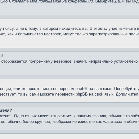
опцию
Скрывать моё пребывание на конференции
. Выберите
Да
, и вы бу
поясу, а не к тому, в котором находитесь вы. В этом случае измените в
пояс, как и большинство настроек, могут только зарегистрированные пол
е!
я отображается по-прежнему неверное, значит, неправильно установлено
нции, или же просто никто не перевёл phpBB на ваш язык. Попробуйте 
уществует, то вы сами можете перевести phpBB на свой язык. Дополнит
ателя?
жения. Одно из них может относиться к вашему званию, обычно это звёз
гое, обычно более крупное, изображение известно как «аватара» и обыч