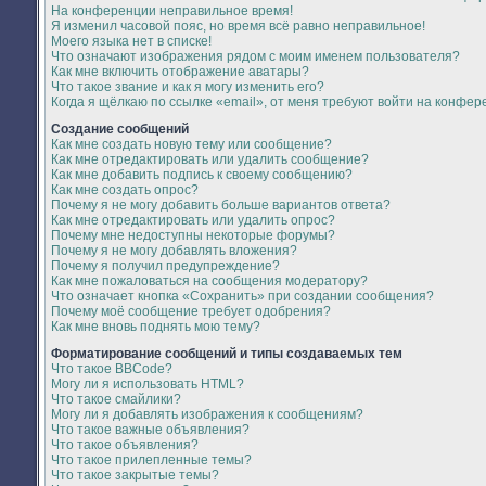
На конференции неправильное время!
Я изменил часовой пояс, но время всё равно неправильное!
Моего языка нет в списке!
Что означают изображения рядом с моим именем пользователя?
Как мне включить отображение аватары?
Что такое звание и как я могу изменить его?
Когда я щёлкаю по ссылке «email», от меня требуют войти на конфер
Создание сообщений
Как мне создать новую тему или сообщение?
Как мне отредактировать или удалить сообщение?
Как мне добавить подпись к своему сообщению?
Как мне создать опрос?
Почему я не могу добавить больше вариантов ответа?
Как мне отредактировать или удалить опрос?
Почему мне недоступны некоторые форумы?
Почему я не могу добавлять вложения?
Почему я получил предупреждение?
Как мне пожаловаться на сообщения модератору?
Что означает кнопка «Сохранить» при создании сообщения?
Почему моё сообщение требует одобрения?
Как мне вновь поднять мою тему?
Форматирование сообщений и типы создаваемых тем
Что такое BBCode?
Могу ли я использовать HTML?
Что такое смайлики?
Могу ли я добавлять изображения к сообщениям?
Что такое важные объявления?
Что такое объявления?
Что такое прилепленные темы?
Что такое закрытые темы?