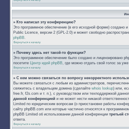
Ин
» Кто написал эту конференцию?
Это программное обеспечение (в его исходной форме) создано 
Public Licence, версии 2 (GPL-2.0) и может свободно распростр
phpBB
.
Вернуться к началу
» Почему здесь нет такой-то функции?
Это программное обеспечение было создано и лицензировано php
посетите
Центр идей phpBB
, где можно отдать свой голос за уж
Вернуться к началу
» С кем можно связаться по вопросу некорректного исполь
Вы можете связаться с любым из администраторов, перечисленн
свяжитесь с владельцем домена (сделайте
whois lookup
) или, е
free.fr, f2s.com и т. п.), с руководством или техподдержкой данн
данной конференцией
и не может нести никакой ответственнос
Limited по юридическим вопросам (о приостановке работы конфере
сайту phpBB.com или которые частично относятся к программном
phpBB Limited об использовании данной конференции
третьей с
ответа.
Вернуться к началу