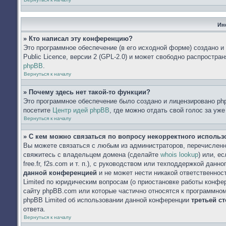
Ин
» Кто написал эту конференцию?
Это программное обеспечение (в его исходной форме) создано 
Public Licence, версии 2 (GPL-2.0) и может свободно распростр
phpBB
.
Вернуться к началу
» Почему здесь нет такой-то функции?
Это программное обеспечение было создано и лицензировано php
посетите
Центр идей phpBB
, где можно отдать свой голос за уж
Вернуться к началу
» С кем можно связаться по вопросу некорректного исполь
Вы можете связаться с любым из администраторов, перечисленн
свяжитесь с владельцем домена (сделайте
whois lookup
) или, е
free.fr, f2s.com и т. п.), с руководством или техподдержкой данн
данной конференцией
и не может нести никакой ответственнос
Limited по юридическим вопросам (о приостановке работы конфере
сайту phpBB.com или которые частично относятся к программном
phpBB Limited об использовании данной конференции
третьей с
ответа.
Вернуться к началу