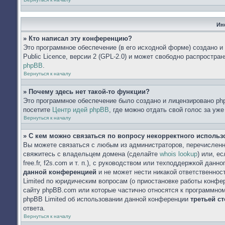
Ин
» Кто написал эту конференцию?
Это программное обеспечение (в его исходной форме) создано 
Public Licence, версии 2 (GPL-2.0) и может свободно распростр
phpBB
.
Вернуться к началу
» Почему здесь нет такой-то функции?
Это программное обеспечение было создано и лицензировано php
посетите
Центр идей phpBB
, где можно отдать свой голос за уж
Вернуться к началу
» С кем можно связаться по вопросу некорректного исполь
Вы можете связаться с любым из администраторов, перечисленн
свяжитесь с владельцем домена (сделайте
whois lookup
) или, е
free.fr, f2s.com и т. п.), с руководством или техподдержкой данн
данной конференцией
и не может нести никакой ответственнос
Limited по юридическим вопросам (о приостановке работы конфере
сайту phpBB.com или которые частично относятся к программном
phpBB Limited об использовании данной конференции
третьей с
ответа.
Вернуться к началу