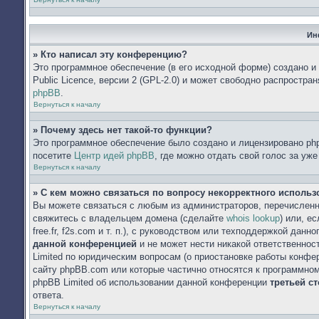
Ин
» Кто написал эту конференцию?
Это программное обеспечение (в его исходной форме) создано 
Public Licence, версии 2 (GPL-2.0) и может свободно распростр
phpBB
.
Вернуться к началу
» Почему здесь нет такой-то функции?
Это программное обеспечение было создано и лицензировано php
посетите
Центр идей phpBB
, где можно отдать свой голос за уж
Вернуться к началу
» С кем можно связаться по вопросу некорректного исполь
Вы можете связаться с любым из администраторов, перечисленн
свяжитесь с владельцем домена (сделайте
whois lookup
) или, е
free.fr, f2s.com и т. п.), с руководством или техподдержкой данн
данной конференцией
и не может нести никакой ответственнос
Limited по юридическим вопросам (о приостановке работы конфере
сайту phpBB.com или которые частично относятся к программном
phpBB Limited об использовании данной конференции
третьей с
ответа.
Вернуться к началу